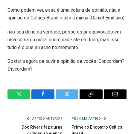
Como podem ver, essa é uma coluna de opinião, não a
opinião do Celtics Brasil e sim a minha (Daniel Emiliano).
não sou dono da verdade, posso estar equivocado em
uma coisa ou outra, quem sabe até em tudo, mas isso
tudo é o que eu acho no momento.
Gostaria agora de ouvir a opinião de vocês. Concordam?
Discordam?
WhatsApp
Facebook
Twitter
Copiar
E-
Link
mail
ARTIGO ANTERIOR
PRÓXIMO ARTIGO
Doc Rivers faz duras
Primeiro Encontro Celtics
críticas ao elenco
Brasil