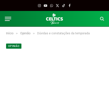
Instagram
YouTube
WhatsApp
X
TikTok
Facebook
(Twitter)
»
»
Início
Opinião
Dúvidas e constatações da temporada
OPINIÃO