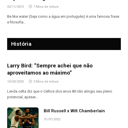
02/11/2015
7 Mins de leitura
Be like water (Seja como a água em português) é uma famosa frase
e filosofia…
História
Larry Bird: “Sempre achei que não
aproveitamos ao máximo”
10/03/2025
3 Mins de leitura
Lenda celta diz que o Celtics dos anos 80 não atingiu seu pleno
potencial, apesar…
Bill Russell x Wilt Chamberlain
31/07/2022