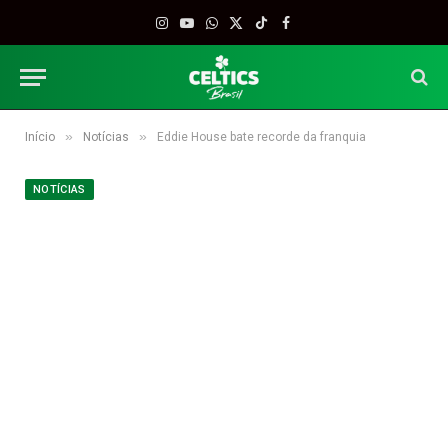
Instagram
YouTube
WhatsApp
X
TikTok
Facebook
(Twitter)
»
»
Início
Notícias
Eddie House bate recorde da franquia
NOTÍCIAS