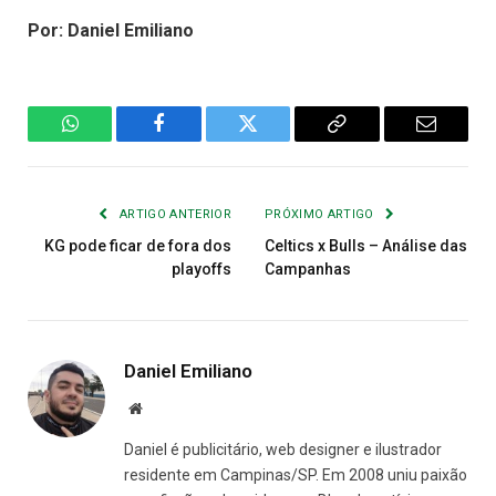
Por: Daniel Emiliano
WhatsApp
Facebook
Twitter
Copiar
E-
Link
mail
ARTIGO ANTERIOR
PRÓXIMO ARTIGO
KG pode ficar de fora dos
Celtics x Bulls – Análise das
playoffs
Campanhas
Daniel Emiliano
Site
Daniel é publicitário, web designer e ilustrador
residente em Campinas/SP. Em 2008 uniu paixão