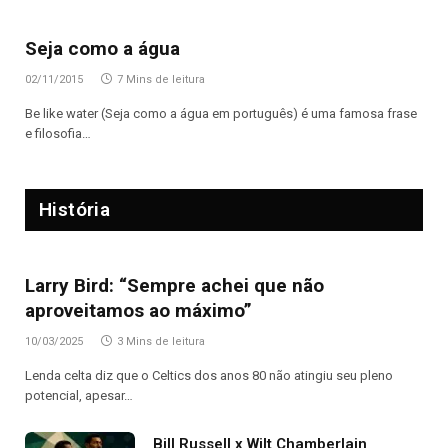
Seja como a água
02/11/2015
7 Mins de leitura
Be like water (Seja como a água em português) é uma famosa frase
e filosofia…
História
Larry Bird: “Sempre achei que não
aproveitamos ao máximo”
10/03/2025
3 Mins de leitura
Lenda celta diz que o Celtics dos anos 80 não atingiu seu pleno
potencial, apesar…
Bill Russell x Wilt Chamberlain