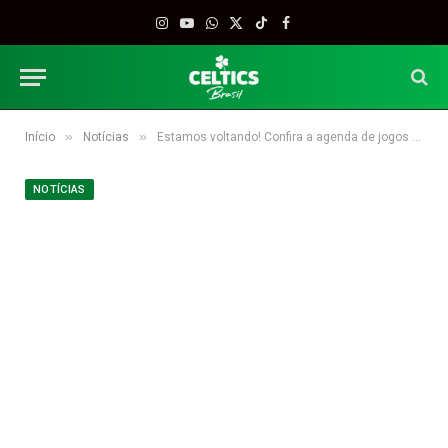
Instagram
YouTube
WhatsApp
X
TikTok
Facebook
(Twitter)
»
»
Início
Notícias
Estamos voltando! Confira a agenda de jogos do Boston Celtics
NOTÍCIAS