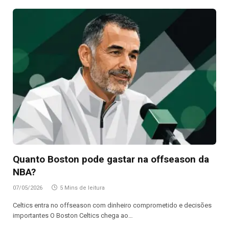
Quanto Boston pode gastar na offseason da
NBA?
07/05/2026
5 Mins de leitura
Celtics entra no offseason com dinheiro comprometido e decisões
importantes O Boston Celtics chega ao…