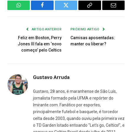
WhatsApp
Facebook
Twitter
Copiar
E-
Link
mail
ARTIGO ANTERIOR
PRÓXIMO ARTIGO
Feliz em Boston, Perry
Camisas aposentadas:
Jones III fala em ‘novo
manter ou liberar?
começo’ pelo Celtics
Gustavo Arruda
Gustavo, 28 anos, é maranhense de São Luís,
jornalista formado pela UFMA e repórter do
Imirante.com. Fanático por esportes,
principalmente futebol e basquete, é torcedor
celta desde 2003, quando ouviu pela primeira vez
o TD Garden lotado entoando "Let's go, Celtics!", e
escreve no Celtics Brasil desde julho de 2011,