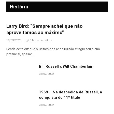
História
Larry Bird: “Sempre achei que não
aproveitamos ao máximo”
10/03/2025
3 Mins de leitura
Lenda celta diz que o Celtics dos anos 80 não atingiu seu pleno
potencial, apesar…
Bill Russell x Wilt Chamberlain
31/07/2022
1969 – Na despedida de Russell, a
conquista do 11º título
31/07/2022