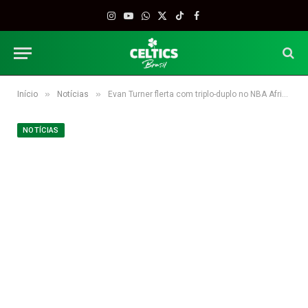
Instagram
YouTube
WhatsApp
X
TikTok
Facebook
(Twitter)
»
»
Início
Notícias
Evan Turner flerta com triplo-duplo no NBA Africa Game
NOTÍCIAS