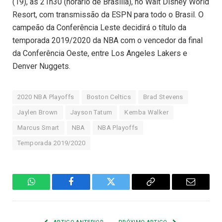
(19), às 21h30 (horário de Brasília), no Walt Disney World
Resort, com transmissão da ESPN para todo o Brasil. O
campeão da Conferência Leste decidirá o título da
temporada 2019/2020 da NBA com o vencedor da final
da Conferência Oeste, entre Los Angeles Lakers e
Denver Nuggets.
2020 NBA Playoffs
Boston Celtics
Brad Stevens
Jaylen Brown
Jayson Tatum
Kemba Walker
Marcus Smart
NBA
NBA Playoffs
Temporada 2019/2020
WhatsApp
Facebook
Twitter
Copiar
E-
Link
mail