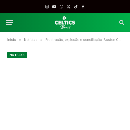
Instagram
YouTube
WhatsApp
X
TikTok
Facebook
(Twitter)
»
»
Início
Notícias
Frustração, explosão e conciliação: Boston Celtics “lava a roupa suja” após nova derrota para o Miami Heat
NOTÍCIAS