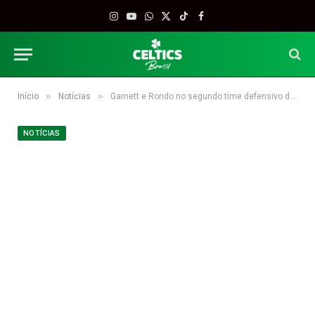
Instagram
YouTube
WhatsApp
X
TikTok
Facebook
(Twitter)
»
»
Início
Notícias
Garnett e Rondo no segundo time defensivo da NBA
NOTÍCIAS