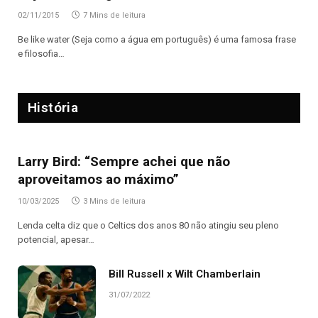
02/11/2015
7 Mins de leitura
Be like water (Seja como a água em português) é uma famosa frase
e filosofia…
História
Larry Bird: “Sempre achei que não
aproveitamos ao máximo”
10/03/2025
3 Mins de leitura
Lenda celta diz que o Celtics dos anos 80 não atingiu seu pleno
potencial, apesar…
Bill Russell x Wilt Chamberlain
31/07/2022