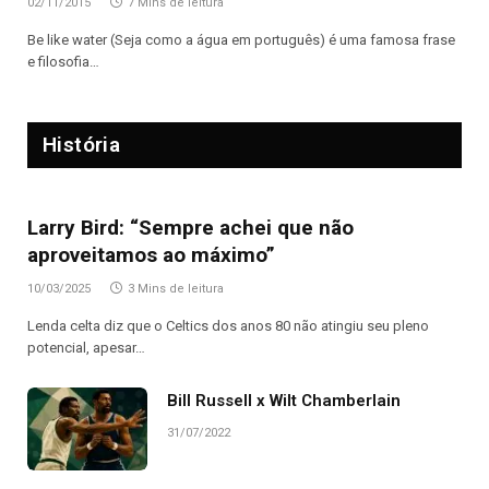
02/11/2015
7 Mins de leitura
Be like water (Seja como a água em português) é uma famosa frase
e filosofia…
História
Larry Bird: “Sempre achei que não
aproveitamos ao máximo”
10/03/2025
3 Mins de leitura
Lenda celta diz que o Celtics dos anos 80 não atingiu seu pleno
potencial, apesar…
Bill Russell x Wilt Chamberlain
31/07/2022