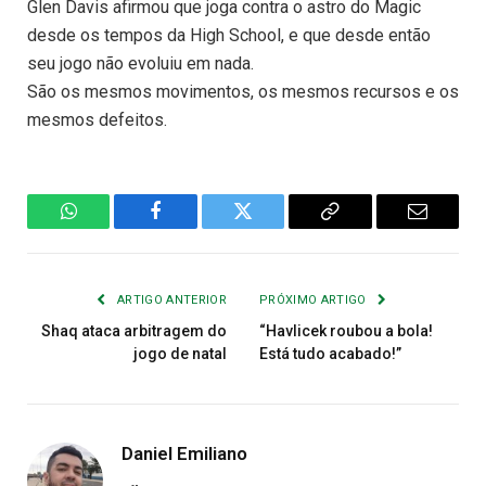
Glen Davis afirmou que joga contra o astro do Magic
desde os tempos da High School, e que desde então
seu jogo não evoluiu em nada.
São os mesmos movimentos, os mesmos recursos e os
mesmos defeitos.
WhatsApp
Facebook
Twitter
Copiar
E-
Link
mail
ARTIGO ANTERIOR
PRÓXIMO ARTIGO
Shaq ataca arbitragem do
“Havlicek roubou a bola!
jogo de natal
Está tudo acabado!”
Daniel Emiliano