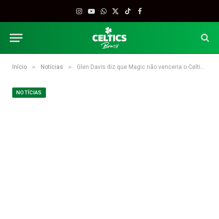
Instagram
YouTube
WhatsApp
X
TikTok
Facebook
(Twitter)
»
»
Início
Notícias
Glen Davis diz que Magic não venceria o Celtics em Playoff
NOTÍCIAS