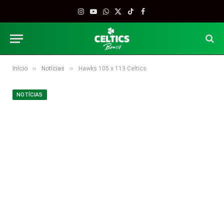
Instagram
YouTube
WhatsApp
X
TikTok
Facebook
(Twitter)
»
»
Início
Notícias
Hawks 105 x 113 Celtics
NOTÍCIAS