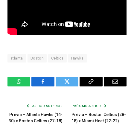
atlanta
Boston
Celtics
Hawks
WhatsApp
Facebook
Twitter
Copiar
E-
Link
mail
ARTIGO ANTERIOR
PRÓXIMO ARTIGO
Prévia – Atlanta Hawks (14-
Prévia – Boston Celtics (28-
30) x Boston Celtics (27-18)
18) x Miami Heat (22-22)