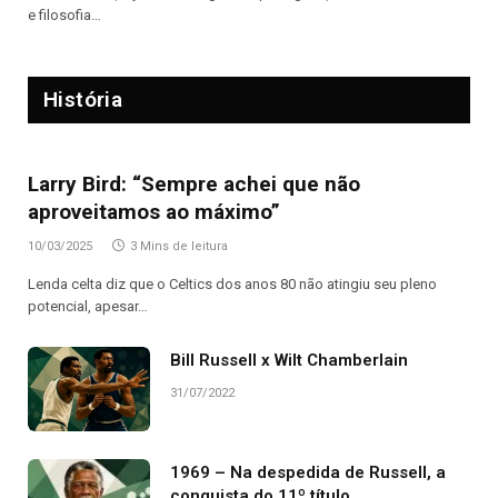
e filosofia…
História
Larry Bird: “Sempre achei que não
aproveitamos ao máximo”
10/03/2025
3 Mins de leitura
Lenda celta diz que o Celtics dos anos 80 não atingiu seu pleno
potencial, apesar…
Bill Russell x Wilt Chamberlain
31/07/2022
1969 – Na despedida de Russell, a
conquista do 11º título