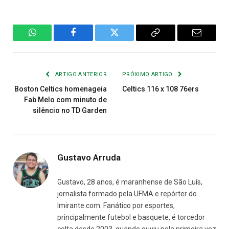
WhatsApp
Facebook
Twitter
Copiar
E-
Link
mail
ARTIGO ANTERIOR
PRÓXIMO ARTIGO
Boston Celtics homenageia
Celtics 116 x 108 76ers
Fab Melo com minuto de
silêncio no TD Garden
Gustavo Arruda
Gustavo, 28 anos, é maranhense de São Luís,
jornalista formado pela UFMA e repórter do
Imirante.com. Fanático por esportes,
principalmente futebol e basquete, é torcedor