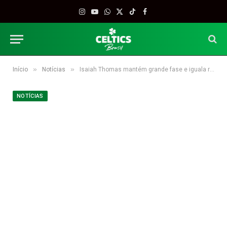
Instagram
YouTube
WhatsApp
X
TikTok
Facebook
(Twitter)
»
»
Início
Notícias
Isaiah Thomas mantém grande fase e iguala recorde de John Havlicek
NOTÍCIAS