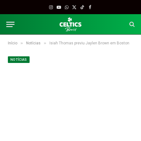
Instagram
YouTube
WhatsApp
X
TikTok
Facebook
(Twitter)
»
»
Início
Notícias
Isiah Thomas previu Jaylen Brown em Boston
NOTÍCIAS