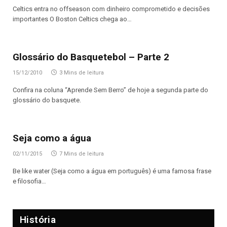
Celtics entra no offseason com dinheiro comprometido e decisões
importantes O Boston Celtics chega ao…
Glossário do Basquetebol – Parte 2
15/12/2010
3 Mins de leitura
Confira na coluna “Aprende Sem Berro” de hoje a segunda parte do
glossário do basquete.
Seja como a água
02/11/2015
7 Mins de leitura
Be like water (Seja como a água em português) é uma famosa frase
e filosofia…
História