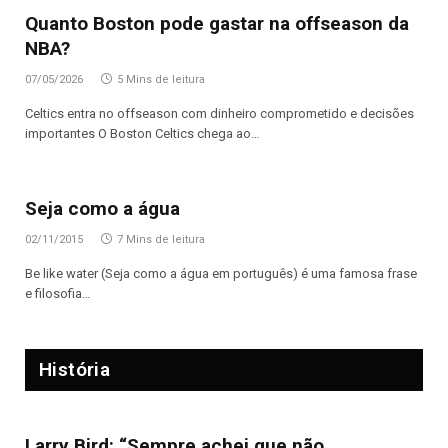
Quanto Boston pode gastar na offseason da
NBA?
07/05/2026
5 Mins de leitura
Celtics entra no offseason com dinheiro comprometido e decisões
importantes O Boston Celtics chega ao…
Seja como a água
02/11/2015
7 Mins de leitura
Be like water (Seja como a água em português) é uma famosa frase
e filosofia…
História
Larry Bird: “Sempre achei que não