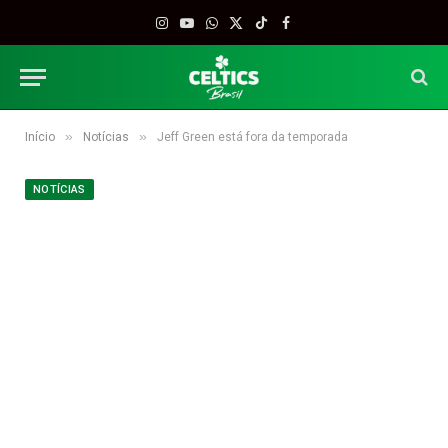
Instagram
YouTube
WhatsApp
X
TikTok
Facebook
(Twitter)
»
»
Início
Notícias
Jeff Green está fora da temporada
NOTÍCIAS