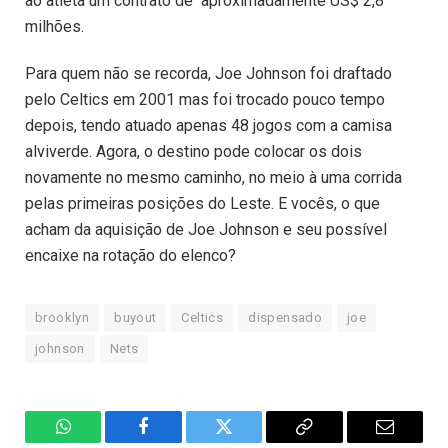
ao atleta um contrato de aproximadamente US$ 2,8
milhões.
Para quem não se recorda, Joe Johnson foi draftado
pelo Celtics em 2001 mas foi trocado pouco tempo
depois, tendo atuado apenas 48 jogos com a camisa
alviverde. Agora, o destino pode colocar os dois
novamente no mesmo caminho, no meio à uma corrida
pelas primeiras posições do Leste. E vocês, o que
acham da aquisição de Joe Johnson e seu possível
encaixe na rotação do elenco?
brooklyn
buyout
Celtics
dispensado
joe
johnson
Nets
WhatsApp
Facebook
Twitter
Copiar
E-