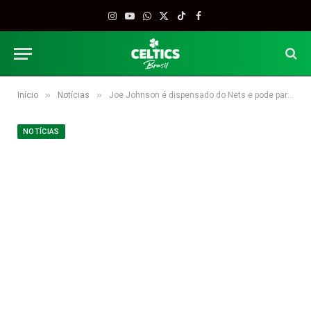
Instagram
YouTube
WhatsApp
X
TikTok
Facebook
(Twitter)
»
»
Início
Notícias
Joe Johnson é dispensado do Nets e pode parar em Boston
NOTÍCIAS