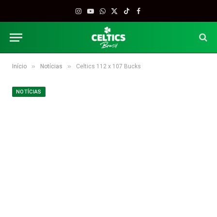
Instagram
YouTube
WhatsApp
X
TikTok
Facebook
(Twitter)
»
»
Início
Notícias
Celtics 112 x 107 Bucks
NOTÍCIAS