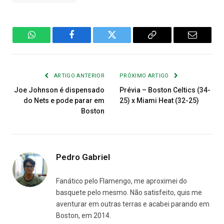
WhatsApp
Facebook
Twitter
Copiar
E-
Link
mail
ARTIGO ANTERIOR
PRÓXIMO ARTIGO
Joe Johnson é dispensado
Prévia – Boston Celtics (34-
do Nets e pode parar em
25) x Miami Heat (32-25)
Boston
Pedro Gabriel
Fanático pelo Flamengo, me aproximei do
basquete pelo mesmo. Não satisfeito, quis me
aventurar em outras terras e acabei parando em
Boston, em 2014.