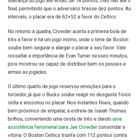
liderança do jogo até então, de 18 pontos, mas não até o
final, permitindo que o adversário tirasse dez pontos. Ao
intervalo, o placar era de 62×52 a favor do Celtics.
No retorno à quadra, Crowder acerta a primeira bola de
três a favor e há um jogo morno, onde o time de Boston
soube bem segurar e alargar o placar a seu favor. Vale
ressaltar a importância de Evan Turner nesses minutos,
pois mostrou-se capaz de distribuir bem os passes e
armas as jogadas.
O último quarto de jogo reservou emoções para o
torcedor, já que o Bucks soube reagir no desgaste físico
celta e encostou no placar. Nos instantes finais, quando
bem próximos de empatar, a estrela de Isaiah Thomas
brilhou, convertendo uma cesta de três e dando
uma
assistência fenomenal para Jae Crowder
consolidar a
vitória. O Boston Celtics triunfa com 112 pontos contra