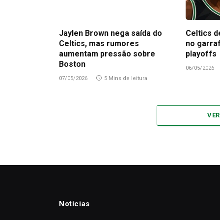
Jaylen Brown nega saída do
Celtics d
Celtics, mas rumores
no garra
aumentam pressão sobre
playoffs
Boston
06/05/2026
07/05/2026
5 Mins de leitura
VER
Notícias