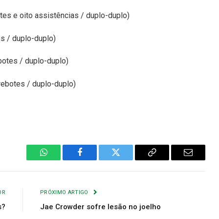
es e oito assistências / duplo-duplo)
es / duplo-duplo)
botes / duplo-duplo)
ebotes / duplo-duplo)
WhatsApp
Facebook
Twitter
Copiar
E-
Link
mail
OR
PRÓXIMO ARTIGO
s?
Jae Crowder sofre lesão no joelho