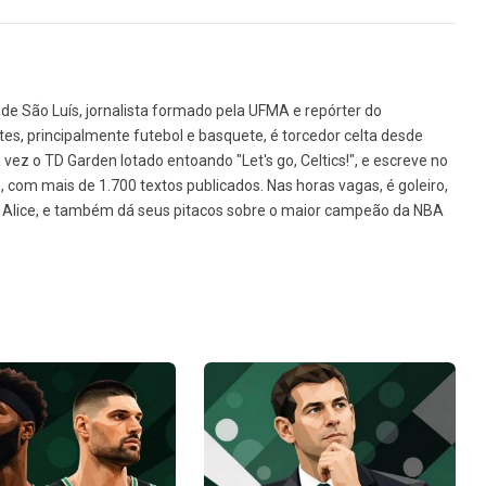
de São Luís, jornalista formado pela UFMA e repórter do
tes, principalmente futebol e basquete, é torcedor celta desde
vez o TD Garden lotado entoando "Let's go, Celtics!", e escreve no
1, com mais de 1.700 textos publicados. Nas horas vagas, é goleiro,
da Alice, e também dá seus pitacos sobre o maior campeão da NBA