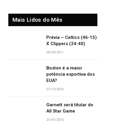
Mais Lidos do Mês
Prévia – Celtics (46-15)
X Clippers (24-40)
09/03/2011
Boston é a maior
potência esportiva dos
EUA?
07/12/2010
Garnett será titular do
All Star Game
21/01/2010