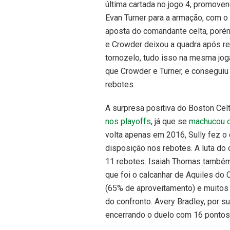
última cartada no jogo 4, promoven
Evan Turner para a armação, com o
aposta do comandante celta, porém
e Crowder deixou a quadra após re
tornozelo, tudo isso na mesma jo
que Crowder e Turner, e conseguiu
rebotes.
A surpresa positiva do Boston Celti
nos playoffs
, já que se
machucou d
volta apenas em 2016, Sully fez o
disposição nos rebotes. A luta do
11 rebotes. Isaiah Thomas também
que foi o calcanhar de Aquiles do 
(65% de aproveitamento) e muito
do confronto. Avery Bradley, por su
encerrando o duelo com 16 pontos