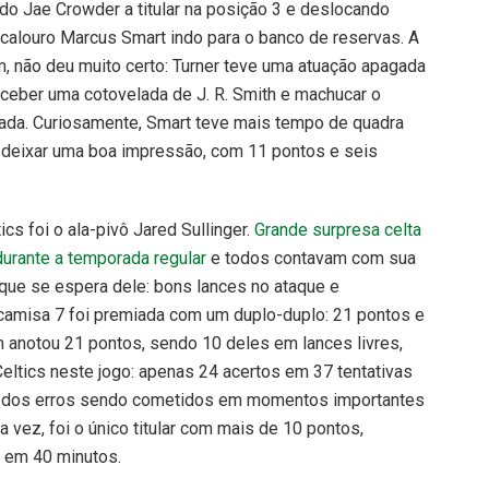
do Jae Crowder a titular na posição 3 e deslocando
 calouro Marcus Smart indo para o banco de reservas. A
, não deu muito certo: Turner teve uma atuação apagada
ceber uma cotovelada de J. R. Smith e machucar o
gada. Curiosamente, Smart teve mais tempo de quadra
 deixar uma boa impressão, com 11 pontos e seis
cs foi o ala-pivô Jared Sullinger.
Grande surpresa celta
urante a temporada regular
e todos contavam com sua
 que se espera dele: bons lances no ataque e
 camisa 7 foi premiada com um duplo-duplo: 21 pontos e
 anotou 21 pontos, sendo 10 deles em lances livres,
Celtics neste jogo: apenas 24 acertos em 37 tentativas
s dos erros sendo cometidos em momentos importantes
a vez, foi o único titular com mais de 10 pontos,
 em 40 minutos.