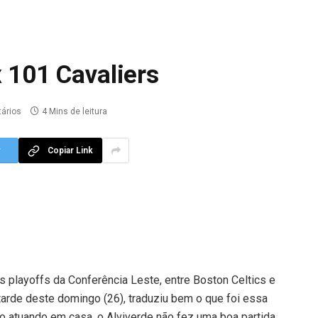
x 101 Cavaliers
ários
4 Mins de leitura
r
Copiar Link
s playoffs da Conferência Leste, entre Boston Celtics e
tarde deste domingo (26), traduziu bem o que foi essa
 atuando em casa, o Alviverde não fez uma boa partida