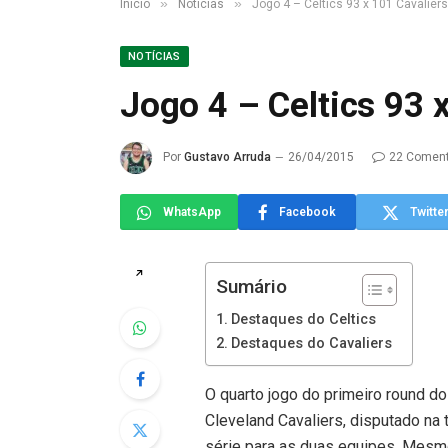
»
»
Início
Notícias
Jogo 4 – Celtics 93 x 101 Cavaliers
NOTÍCIAS
Jogo 4 – Celtics 93 
Por
Gustavo Arruda
26/04/2015
22 Coment
WhatsApp
Facebook
Twitte
↗
Sumário
Destaques do Celtics
Destaques do Cavaliers
O quarto jogo do primeiro round do
Cleveland Cavaliers, disputado na 
série para as duas equipes. Mesmo