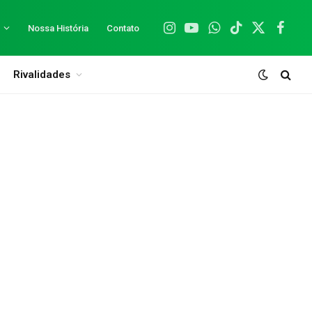
Nossa História
Contato
Instagram
YouTube
WhatsApp
TikTok
X
Facebo
(Twitter)
Rivalidades