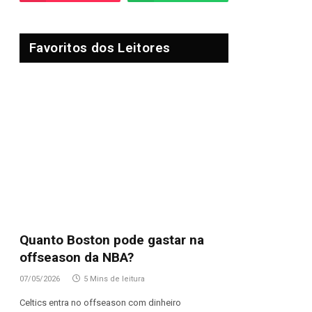
Favoritos dos Leitores
Quanto Boston pode gastar na
offseason da NBA?
07/05/2026
5 Mins de leitura
Celtics entra no offseason com dinheiro