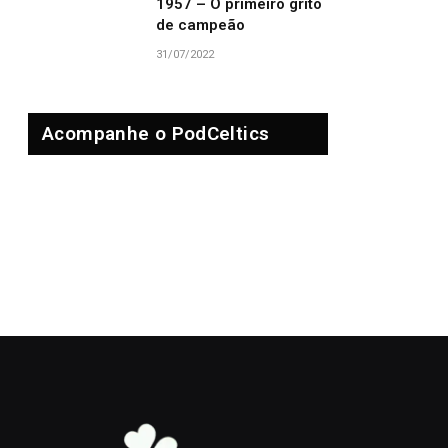
1957 – O primeiro grito
de campeão
31/07/2022
Acompanhe o PodCeltics