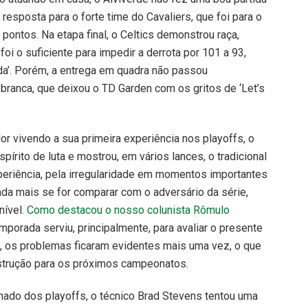
resposta para o forte time do Cavaliers, que foi para o
ontos. Na etapa final, o Celtics demonstrou raça,
oi o suficiente para impedir a derrota por 101 a 93,
da’. Porém, a entrega em quadra não passou
branca, que deixou o TD Garden com os gritos de ‘Let’s
r vivendo a sua primeira experiência nos playoffs, o
írito de luta e mostrou, em vários lances, o tradicional
xperiência, pela irregularidade em momentos importantes
nda mais se for comparar com o adversário da série,
nível.
Como destacou o nosso colunista Rômulo
temporada serviu, principalmente, para avaliar o presente
je, os problemas ficaram evidentes mais uma vez, o que
strução para os próximos campeonatos.
inado dos playoffs, o técnico Brad Stevens tentou uma