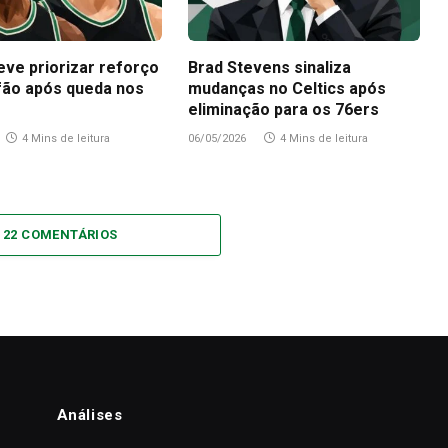
eve priorizar reforço
Brad Stevens sinaliza
fão após queda nos
mudanças no Celtics após
eliminação para os 76ers
4 Mins de leitura
06/05/2026
4 Mins de leitura
 22 COMENTÁRIOS
Análises