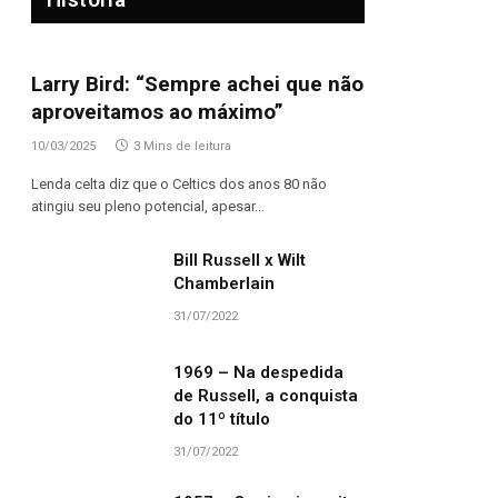
Larry Bird: “Sempre achei que não
aproveitamos ao máximo”
10/03/2025
3 Mins de leitura
Lenda celta diz que o Celtics dos anos 80 não
atingiu seu pleno potencial, apesar…
Bill Russell x Wilt
Chamberlain
31/07/2022
1969 – Na despedida
de Russell, a conquista
do 11º título
31/07/2022