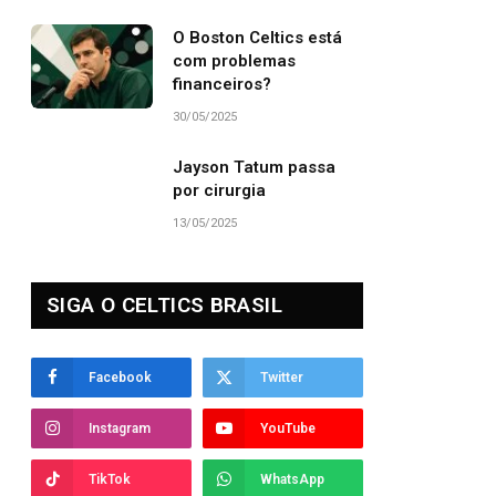
O Boston Celtics está
com problemas
financeiros?
30/05/2025
Jayson Tatum passa
por cirurgia
13/05/2025
SIGA O CELTICS BRASIL
Facebook
Twitter
Instagram
YouTube
TikTok
WhatsApp