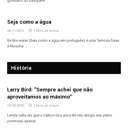
glossário do basquete.
Seja como a água
02/11/2015
7 Mins de leitura
Be like water (Seja como a água em português) é uma famosa frase
e filosofia…
História
Larry Bird: “Sempre achei que não
aproveitamos ao máximo”
10/03/2025
3 Mins de leitura
Lenda celta diz que o Celtics dos anos 80 não atingiu seu pleno
potencial, apesar…