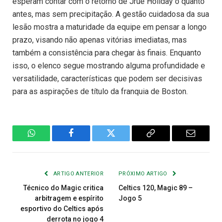
esperam contar com o retorno de Jrue Holiday o quanto
antes, mas sem precipitação. A gestão cuidadosa da sua
lesão mostra a maturidade da equipe em pensar a longo
prazo, visando não apenas vitórias imediatas, mas
também a consistência para chegar às finais. Enquanto
isso, o elenco segue mostrando alguma profundidade e
versatilidade, características que podem ser decisivas
para as aspirações de título da franquia de Boston.
WhatsApp
Facebook
Twitter
Copiar
E-
Link
mail
ARTIGO ANTERIOR
PRÓXIMO ARTIGO
Técnico do Magic critica
Celtics 120, Magic 89 –
arbitragem e espírito
Jogo 5
esportivo do Celtics após
derrota no jogo 4