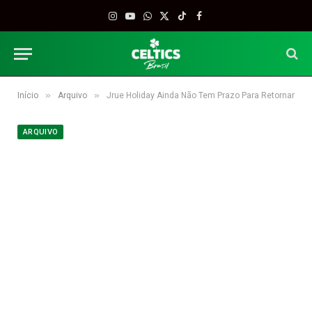
Instagram
YouTube
WhatsApp
X
TikTok
Facebook
(Twitter)
»
»
Início
Arquivo
Jrue Holiday Ainda Não Tem Prazo Para Retornar
ARQUIVO