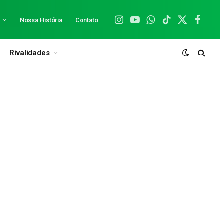
Nossa História
Contato
Instagram
YouTube
WhatsApp
TikTok
X
Facebo
(Twitter)
Rivalidades