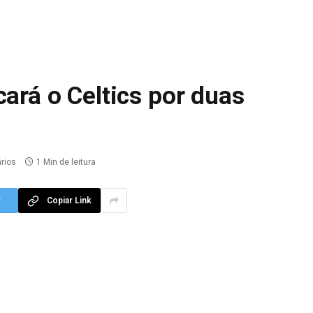
cará o Celtics por duas
rios
1 Min de leitura
r
Copiar Link