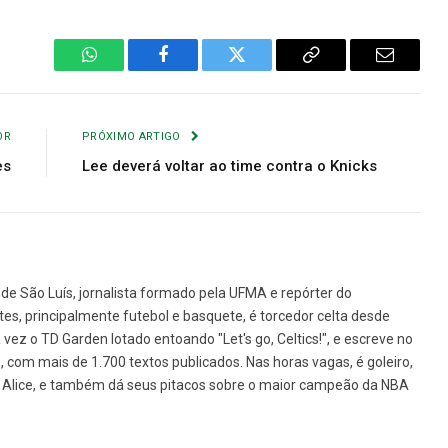
WhatsApp
Facebook
Twitter
Copiar
E-
Link
mail
OR
PRÓXIMO ARTIGO
es
Lee deverá voltar ao time contra o Knicks
de São Luís, jornalista formado pela UFMA e repórter do
tes, principalmente futebol e basquete, é torcedor celta desde
vez o TD Garden lotado entoando "Let's go, Celtics!", e escreve no
1, com mais de 1.700 textos publicados. Nas horas vagas, é goleiro,
da Alice, e também dá seus pitacos sobre o maior campeão da NBA