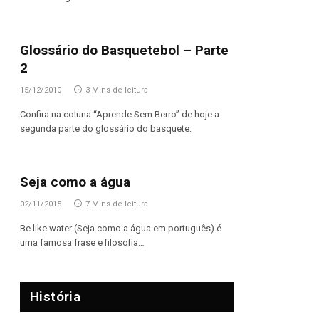
Glossário do Basquetebol – Parte
2
15/12/2010
3 Mins de leitura
Confira na coluna “Aprende Sem Berro” de hoje a
segunda parte do glossário do basquete.
Seja como a água
02/11/2015
7 Mins de leitura
Be like water (Seja como a água em português) é
uma famosa frase e filosofia…
História