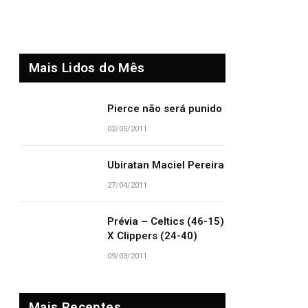
Mais Lidos do Mês
Pierce não será punido
02/05/2011
Ubiratan Maciel Pereira
27/04/2011
Prévia – Celtics (46-15)
X Clippers (24-40)
09/03/2011
Mais Recentes