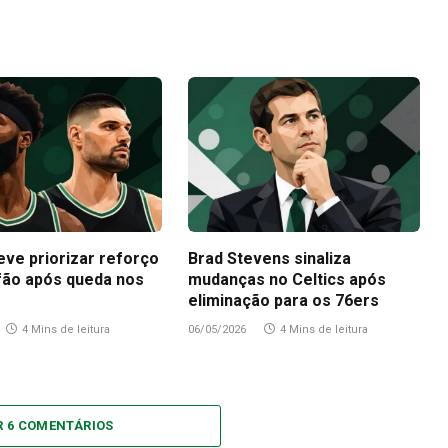
eve priorizar reforço
Brad Stevens sinaliza
fão após queda nos
mudanças no Celtics após
eliminação para os 76ers
4 Mins de leitura
06/05/2026
4 Mins de leitura
R 6 COMENTÁRIOS