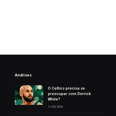
Análises
o
O Celtics precisa se
preocupar com Derrick
White?
11/05/2026