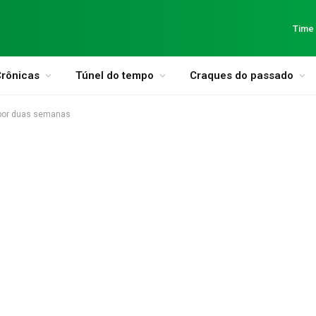
Time
rônicas
Túnel do tempo
Craques do passado
s por duas semanas