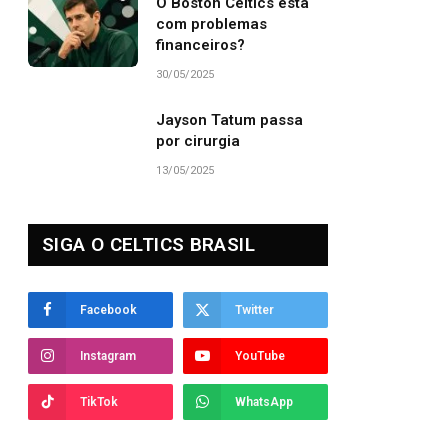
O Boston Celtics está
com problemas
financeiros?
30/05/2025
Jayson Tatum passa
por cirurgia
13/05/2025
SIGA O CELTICS BRASIL
Facebook
Twitter
Instagram
YouTube
TikTok
WhatsApp