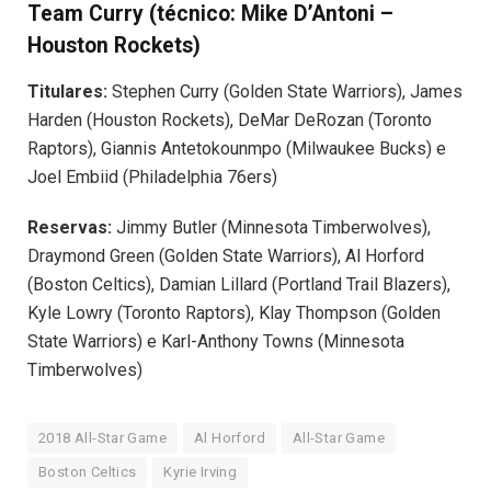
Team Curry (técnico: Mike D’Antoni –
Houston Rockets)
Titulares:
Stephen Curry (Golden State Warriors), James
Harden (Houston Rockets), DeMar DeRozan (Toronto
Raptors), Giannis Antetokounmpo (Milwaukee Bucks) e
Joel Embiid (Philadelphia 76ers)
Reservas:
Jimmy Butler (Minnesota Timberwolves),
Draymond Green (Golden State Warriors), Al Horford
(Boston Celtics), Damian Lillard (Portland Trail Blazers),
Kyle Lowry (Toronto Raptors), Klay Thompson (Golden
State Warriors) e Karl-Anthony Towns (Minnesota
Timberwolves)
2018 All-Star Game
Al Horford
All-Star Game
Boston Celtics
Kyrie Irving