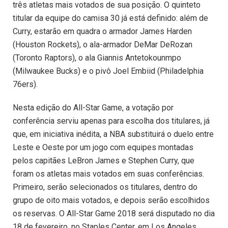
três atletas mais votados de sua posição. O quinteto
titular da equipe do camisa 30 já está definido: além de
Curry, estarão em quadra o armador James Harden
(Houston Rockets), o ala-armador DeMar DeRozan
(Toronto Raptors), o ala Giannis Antetokounmpo
(Milwaukee Bucks) e o pivô Joel Embiid (Philadelphia
76ers).
Nesta edição do All-Star Game, a votação por
conferência serviu apenas para escolha dos titulares, já
que, em iniciativa inédita, a NBA substituirá o duelo entre
Leste e Oeste por um jogo com equipes montadas
pelos capitães LeBron James e Stephen Curry, que
foram os atletas mais votados em suas conferências.
Primeiro, serão selecionados os titulares, dentro do
grupo de oito mais votados, e depois serão escolhidos
os reservas. O All-Star Game 2018 será disputado no dia
18 de fevereiro, no Staples Center, em Los Angeles.