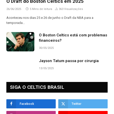
O Draft do Boston Celtics em 2025
26/06/2025
5 Mins de leitura
363
Visualizações
Aconteceu nos dias 25 e 26 de junho o Draft da NBA para a
temporada…
O Boston Celtics está com problemas
financeiros?
30/05/2025
Jayson Tatum passa por cirurgia
13/05/2025
SIGA O CELTICS BRASIL
Facebook
Twitter