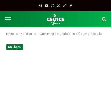
Instagram
YouTube
WhatsApp
X
TikTok
Facebook
(Twitter)
»
»
Início
Notícias
Kyrie Irving e Al Horford estarão em times diferentes no 2018 NBA All-Star Game
NOTÍCIAS