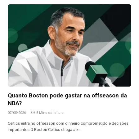
Quanto Boston pode gastar na offseason da
NBA?
07/05/2026
5 Mins de leitura
Celtics entra no offseason com dinheiro comprometido e decisões
importantes O Boston Celtics chega ao…