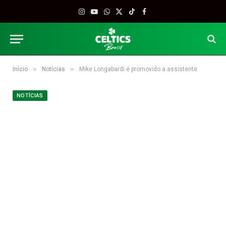
Instagram
YouTube
WhatsApp
X
TikTok
Facebook
(Twitter)
»
»
Início
Notícias
Mike Longabardi é promovido a assistente
NOTÍCIAS