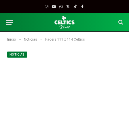
Instagram
YouTube
WhatsApp
X
TikTok
Facebook
(Twitter)
»
»
Início
Notícias
Pacers 111 x 114 Celtics
NOTÍCIAS