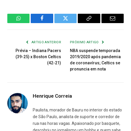
WhatsApp
Facebook
Twitter
Copiar
E-
Link
mail
ARTIGO ANTERIOR
PRÓXIMO ARTIGO
Prévia – Indiana Pacers
NBA suspende temporada
(39-25) x Boston Celtics
2019/2020 após pandemia
(42-21)
de coronavírus; Celtics se
pronuncia em nota
Henrique Correia
Paulista, morador de Bauru no interior do estado
de São Paulo, analista de suporte e corredor de
rua nas horas vagas. Apaixonado por basquete,
descobriu no jornalismo um hobby e quem sabe