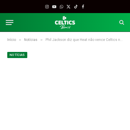
Instagram
YouTube
WhatsApp
X
TikTok
Facebook
(Twitter)
»
»
Início
Notícias
Phil Jackson diz que Heat não vence Celtics nos playoffs
NOTÍCIAS