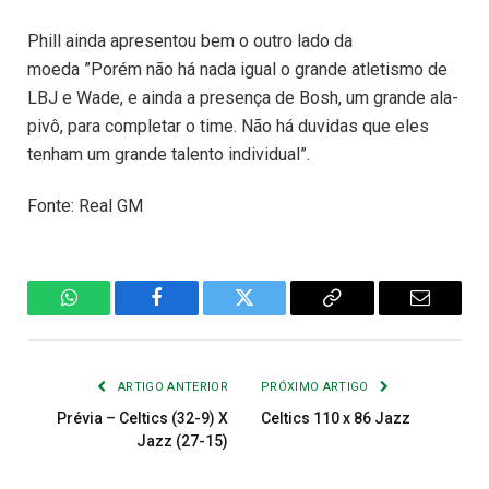
Phill ainda apresentou bem o outro lado da
moeda ”Porém não há nada igual o grande atletismo de
LBJ e Wade, e ainda a presença de Bosh, um grande ala-
pivô, para completar o time. Não há duvidas que eles
tenham um grande talento individual”.
Fonte: Real GM
WhatsApp
Facebook
Twitter
Copiar
E-
Link
mail
ARTIGO ANTERIOR
PRÓXIMO ARTIGO
Prévia – Celtics (32-9) X
Celtics 110 x 86 Jazz
Jazz (27-15)