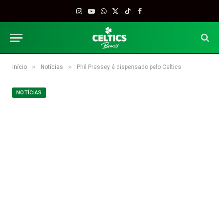
Instagram
YouTube
WhatsApp
X
TikTok
Facebook
(Twitter)
»
»
Início
Notícias
Phil Pressey é dispensado pelo Celtics
NOTÍCIAS