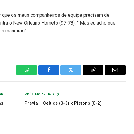
 ver que os meus companheiros de equipe precisam de
ontra o New Orleans Hornets (97-78). ” Mas eu acho que
as maneiras”.
WhatsApp
Facebook
Twitter
Copiar
E-
Link
mail
OR
PRÓXIMO ARTIGO
ns
Previa – Celtics (0-3) x Pistons (0-2)