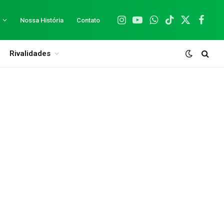
Nossa História
Contato
Instagram
YouTube
WhatsApp
TikTok
X
Facebo
(Twitter)
Rivalidades