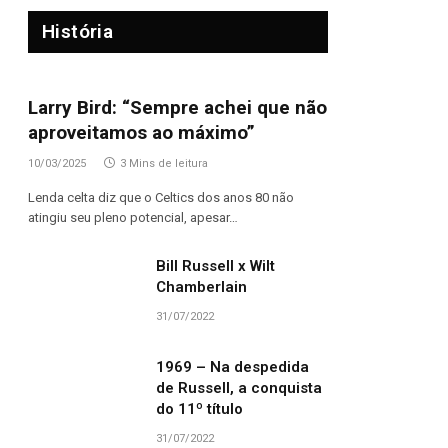
História
Larry Bird: “Sempre achei que não
aproveitamos ao máximo”
10/03/2025
3 Mins de leitura
Lenda celta diz que o Celtics dos anos 80 não
atingiu seu pleno potencial, apesar…
Bill Russell x Wilt
Chamberlain
31/07/2022
1969 – Na despedida
de Russell, a conquista
do 11º título
31/07/2022