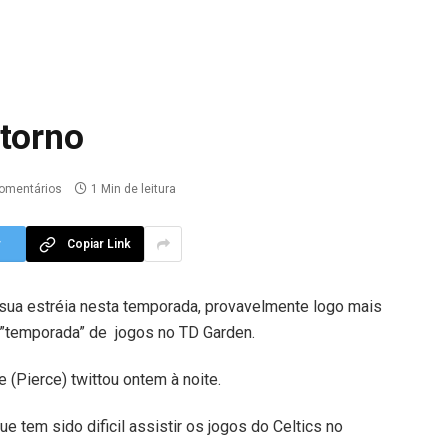
etorno
omentários
1 Min de leitura
r
Copiar Link
 sua estréia nesta temporada, provavelmente logo mais
a ”temporada” de jogos no TD Garden.
e (Pierce) twittou ontem à noite.
ue tem sido dificil assistir os jogos do Celtics no