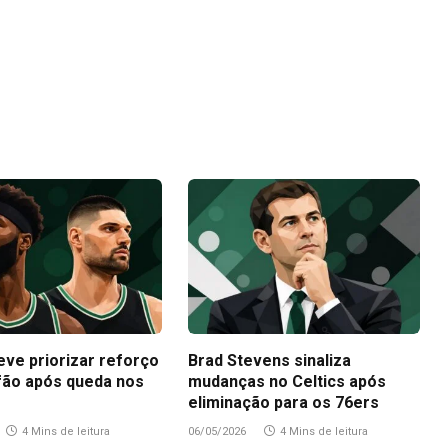
eve priorizar reforço
Brad Stevens sinaliza
fão após queda nos
mudanças no Celtics após
eliminação para os 76ers
4 Mins de leitura
06/05/2026
4 Mins de leitura