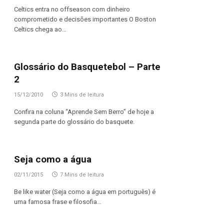
Celtics entra no offseason com dinheiro
comprometido e decisões importantes O Boston
Celtics chega ao…
Glossário do Basquetebol – Parte
2
15/12/2010
3 Mins de leitura
Confira na coluna “Aprende Sem Berro” de hoje a
segunda parte do glossário do basquete.
Seja como a água
02/11/2015
7 Mins de leitura
Be like water (Seja como a água em português) é
uma famosa frase e filosofia…