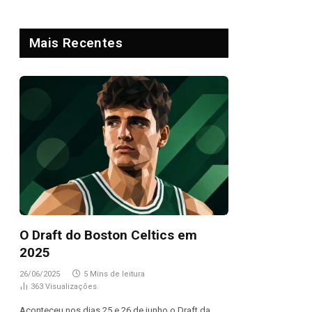
Mais Recentes
O Draft do Boston Celtics em
2025
26/06/2025
5 Mins de leitura
363
Visualizações
Aconteceu nos dias 25 e 26 de junho o Draft da