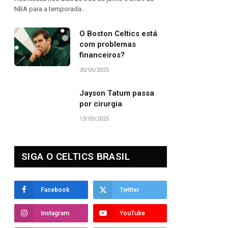
NBA para a temporada…
O Boston Celtics está
com problemas
financeiros?
30/05/2025
Jayson Tatum passa
por cirurgia
13/05/2025
SIGA O CELTICS BRASIL
Facebook
Twitter
Instagram
YouTube