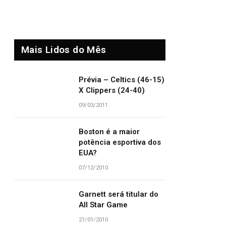
Mais Lidos do Mês
Prévia – Celtics (46-15)
X Clippers (24-40)
09/03/2011
Boston é a maior
potência esportiva dos
EUA?
07/12/2010
Garnett será titular do
All Star Game
21/01/2010