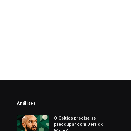
Análises
o
O Celtics precisa se
preocupar com Derrick
White?