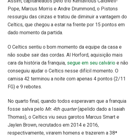
Assim, capitaneados pelo trio Kentavious Caldwell-
Pope, Marcus Morris e Andre Drummond, o Pistons
ressurgiu das cinzas e tratou de diminuir a vantagem do
Celtics, que chegou a estar na frente por 15 pontos em
dado momento da partida.
O Celtics sentiu o bom momento da equipe da casa e
não soube sair das cordas. Al Horford, aquisição mais
cara da história da franquia,
segue em seu calvário
e não
conseguiu ajudar o Celtics nesse difícil momento. O
camisa 42 terminou a noite com apenas 4 pontos (2/11
FG) e 9 rebotes.
No quarto final, quando todos esperavam que a franquia
fosse salva pelo
Mr. 4th quarter
(apelido dado a Isaiah
Thomas), o Celtics viu seus garotos Marcus Smart e
Jaylen Brown, recrutados em 2014 e 2016,
respectivamente, virarem homens e trazerem a 38ª