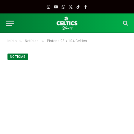
Instagram
YouTube
WhatsApp
X
TikTok
Facebook
(Twitter)
»
»
Início
Notícias
Pistons 98 x 104 Celtics
NOTÍCIAS