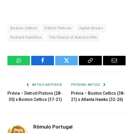
Boston Celtics
Detroit Pistons
Jaylen Brown
Richard Hamilton
The Palace of Auburn Hills
WhatsApp
Facebook
Twitter
Copiar
E-
Link
mail
ARTIGO ANTERIOR
PRÓXIMO ARTIGO
Prévia – Detroit Pistons (28-
Prévia – Boston Celtics (38-
30) x Boston Celtics (37-21)
21) x Atlanta Hawks (32-26)
Rômulo Portugal