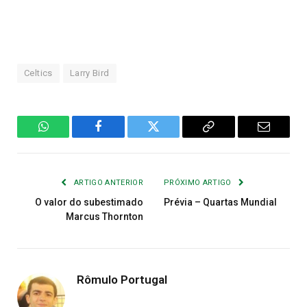
Celtics
Larry Bird
WhatsApp
Facebook
Twitter
Copiar
E-
Link
mail
ARTIGO ANTERIOR
PRÓXIMO ARTIGO
O valor do subestimado
Prévia – Quartas Mundial
Marcus Thornton
Rômulo Portugal