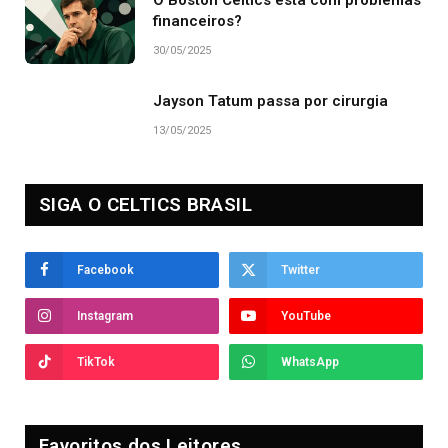
O Boston Celtics está com problemas
financeiros?
30/05/2025
Jayson Tatum passa por cirurgia
13/05/2025
SIGA O CELTICS BRASIL
Facebook
Twitter
Instagram
YouTube
TikTok
WhatsApp
Favoritos dos Leitores