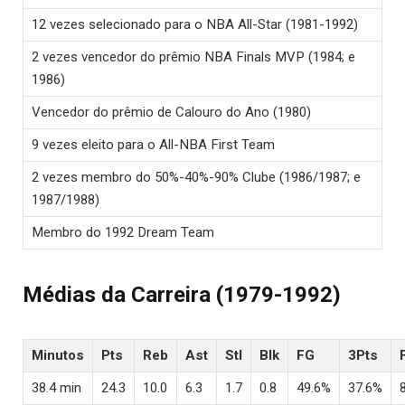
12 vezes selecionado para o NBA All-Star (1981-1992)
2 vezes vencedor do prêmio NBA Finals MVP (1984; e
1986)
Vencedor do prêmio de Calouro do Ano (1980)
9 vezes eleito para o All-NBA First Team
2 vezes membro do 50%-40%-90% Clube (1986/1987; e
1987/1988)
Membro do 1992 Dream Team
Médias da Carreira (1979-1992)
Minutos
Pts
Reb
Ast
Stl
Blk
FG
3Pts
38.4 min
24.3
10.0
6.3
1.7
0.8
49.6%
37.6%