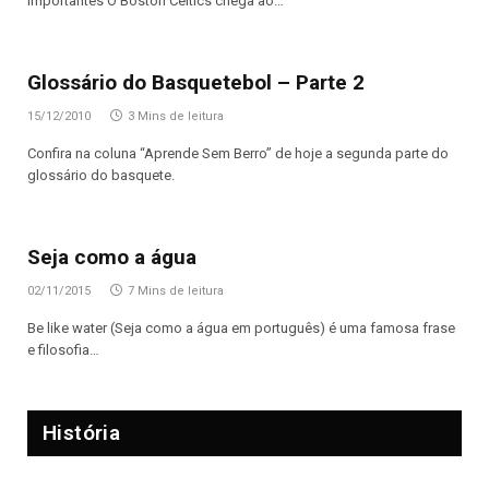
importantes O Boston Celtics chega ao…
Glossário do Basquetebol – Parte 2
15/12/2010
3 Mins de leitura
Confira na coluna “Aprende Sem Berro” de hoje a segunda parte do
glossário do basquete.
Seja como a água
02/11/2015
7 Mins de leitura
Be like water (Seja como a água em português) é uma famosa frase
e filosofia…
História