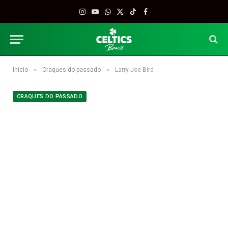
Instagram
YouTube
WhatsApp
X
TikTok
Facebook
(Twitter)
»
»
Início
Craques do passado
Larry Joe Bird
CRAQUES DO PASSADO