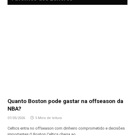
Quanto Boston pode gastar na offseason da
NBA?
07/05/2026
5 Mins de leitura
Celtics entra no offseason com dinheiro comprometido e decisões
importantes O Boston Celtics chega ao…