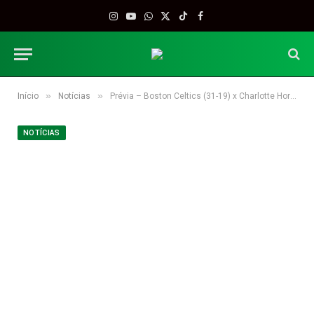
Instagram
YouTube
WhatsApp
X
TikTok
Facebook
(Twitter)
»
»
Início
Notícias
Prévia – Boston Celtics (31-19) x Charlotte Hornets (24-25)
NOTÍCIAS