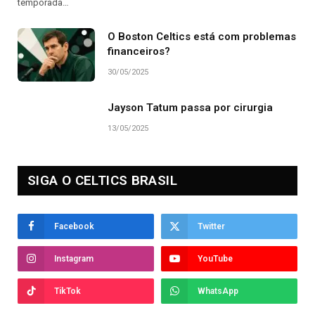
temporada…
O Boston Celtics está com problemas
financeiros?
30/05/2025
Jayson Tatum passa por cirurgia
13/05/2025
SIGA O CELTICS BRASIL
Facebook
Twitter
Instagram
YouTube
TikTok
WhatsApp