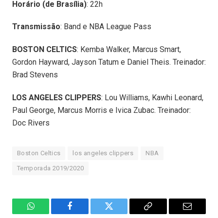
Horário (de Brasília)
: 22h
Transmissão
: Band e NBA League Pass
BOSTON CELTICS
: Kemba Walker, Marcus Smart,
Gordon Hayward, Jayson Tatum e Daniel Theis. Treinador:
Brad Stevens
LOS ANGELES CLIPPERS
: Lou Williams, Kawhi Leonard,
Paul George, Marcus Morris e Ivica Zubac. Treinador:
Doc Rivers
Boston Celtics
los angeles clippers
NBA
Temporada 2019/2020
WhatsApp
Facebook
Twitter
Copiar
E-