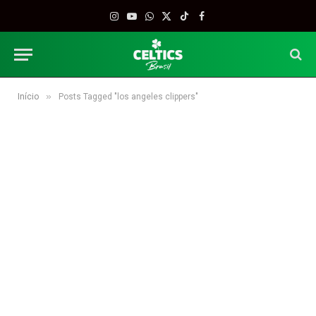
Instagram
YouTube
WhatsApp
X
TikTok
Facebook
(Twitter)
»
Início
Posts Tagged "los angeles clippers"