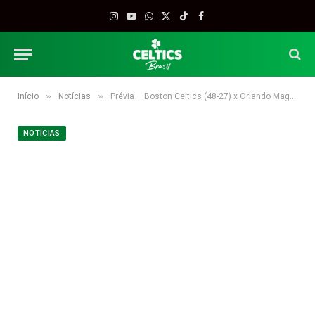
Instagram
YouTube
WhatsApp
X
TikTok
Facebook
(Twitter)
»
»
Início
Notícias
Prévia – Boston Celtics (48-27) x Orlando Magic (27-48)
NOTÍCIAS