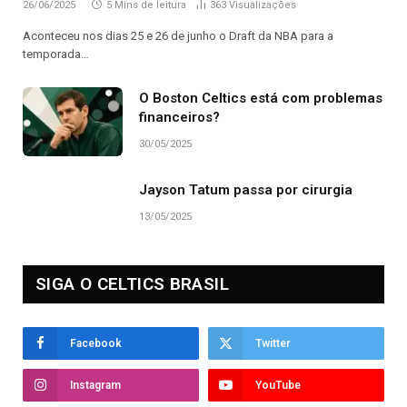
26/06/2025
5 Mins de leitura
363
Visualizações
Aconteceu nos dias 25 e 26 de junho o Draft da NBA para a
temporada…
O Boston Celtics está com problemas
financeiros?
30/05/2025
Jayson Tatum passa por cirurgia
13/05/2025
SIGA O CELTICS BRASIL
Facebook
Twitter
Instagram
YouTube