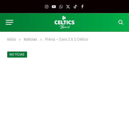
Instagram
YouTube
WhatsApp
X
TikTok
Facebook
(Twitter)
»
»
Início
Notícias
Prévia – Cavs 2 X 2 Celtics
NOTÍCIAS