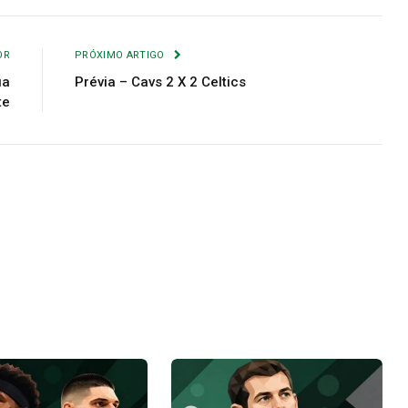
Link
mail
OR
PRÓXIMO ARTIGO
ua
Prévia – Cavs 2 X 2 Celtics
te