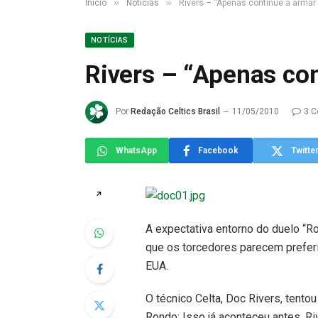
»
»
Início
Notícias
Rivers – “Apenas continue a armar 
NOTÍCIAS
Rivers – “Apenas con
Por
Redação Celtics Brasil
11/05/2010
3 C
WhatsApp
Facebook
Twitte
↗
A expectativa entorno do duelo “R
que os torcedores parecem prefer
EUA.
O técnico Celta, Doc Rivers, tent
Rondo: Isso já aconteceu antes. 