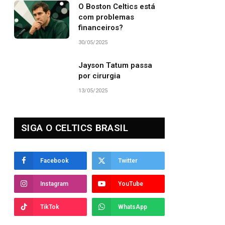
O Boston Celtics está
com problemas
financeiros?
30/05/2025
Jayson Tatum passa
por cirurgia
13/05/2025
SIGA O CELTICS BRASIL
Facebook
Twitter
Instagram
YouTube
TikTok
WhatsApp