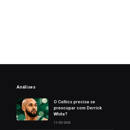
Análises
o
O Celtics precisa se
preocupar com Derrick
White?
11/05/2026