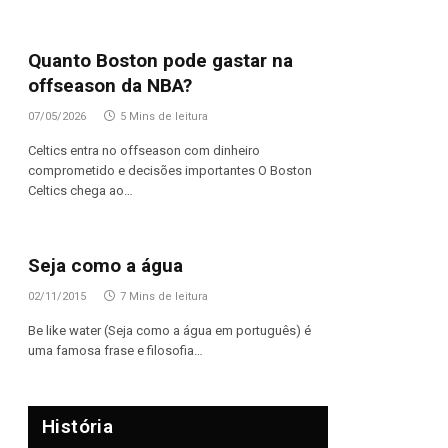
Quanto Boston pode gastar na
offseason da NBA?
07/05/2026
5 Mins de leitura
Celtics entra no offseason com dinheiro
comprometido e decisões importantes O Boston
Celtics chega ao…
Seja como a água
02/11/2015
7 Mins de leitura
Be like water (Seja como a água em português) é
uma famosa frase e filosofia…
História