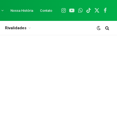
Nossa História
Contato
Instagram
YouTube
WhatsApp
TikTok
X
Facebo
(Twitter)
Rivalidades