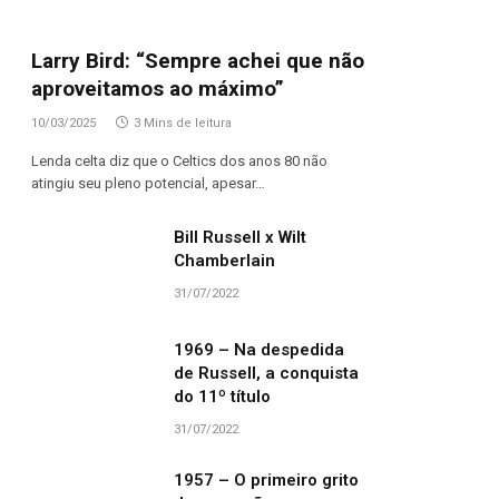
Larry Bird: “Sempre achei que não
aproveitamos ao máximo”
10/03/2025
3 Mins de leitura
Lenda celta diz que o Celtics dos anos 80 não
atingiu seu pleno potencial, apesar…
Bill Russell x Wilt
Chamberlain
31/07/2022
1969 – Na despedida
de Russell, a conquista
do 11º título
31/07/2022
1957 – O primeiro grito