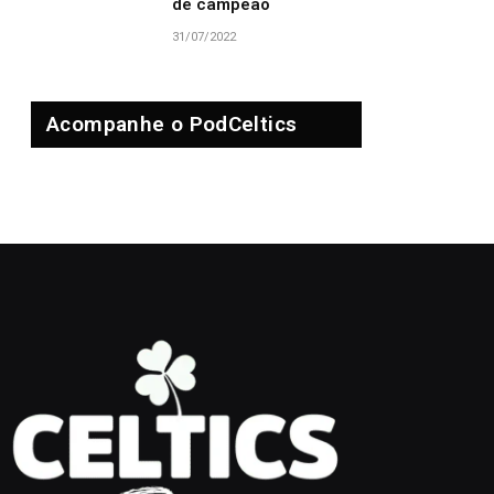
de campeão
31/07/2022
Acompanhe o PodCeltics