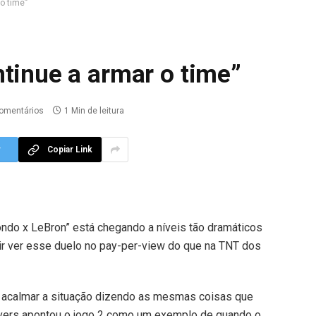
o time”
tinue a armar o time”
omentários
1 Min de leitura
r
Copiar Link
ondo x LeBron” está chegando a níveis tão dramáticos
ir ver esse duelo no pay-per-view do que na TNT dos
ou acalmar a situação dizendo as mesmas coisas que
Rivers apontou o jogo 2 como um exemplo de quando o