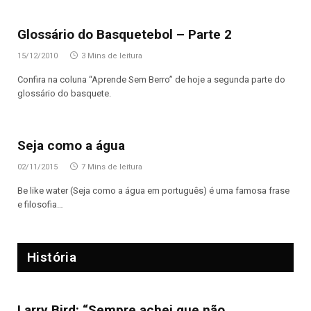
Glossário do Basquetebol – Parte 2
15/12/2010
3 Mins de leitura
Confira na coluna “Aprende Sem Berro” de hoje a segunda parte do
glossário do basquete.
Seja como a água
02/11/2015
7 Mins de leitura
Be like water (Seja como a água em português) é uma famosa frase
e filosofia…
História
Larry Bird: “Sempre achei que não