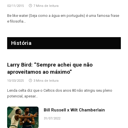
02/11/2015
7 Mins de leitura
Be like water (Seja como a água em português) é uma famosa frase
e filosofia…
História
Larry Bird: “Sempre achei que não
aproveitamos ao máximo”
10/03/2025
3 Mins de leitura
Lenda celta diz que o Celtics dos anos 80 não atingiu seu pleno
potencial, apesar…
Bill Russell x Wilt Chamberlain
31/07/2022