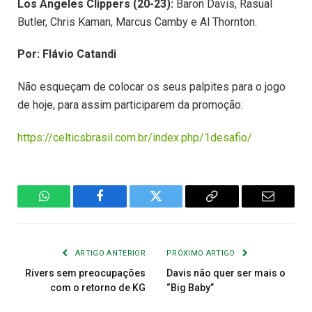
Los Angeles Clippers (20-23):
Baron Davis, Rasual
Butler, Chris Kaman, Marcus Camby e Al Thornton.
Por: Flávio Catandi
Não esqueçam de colocar os seus palpites para o jogo
de hoje, para assim participarem da promoção:
https://celticsbrasil.com.br/index.php/1desafio/
WhatsApp
Facebook
Twitter
Copiar
E-
Link
mail
ARTIGO ANTERIOR
PRÓXIMO ARTIGO
Rivers sem preocupações
Davis não quer ser mais o
com o retorno de KG
“Big Baby”