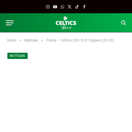
Instagram
YouTube
WhatsApp
X
TikTok
Facebook
(Twitter)
»
»
Início
Notícias
Prévia – Celtics (28-13) X Clippers (20-23)
NOTÍCIAS