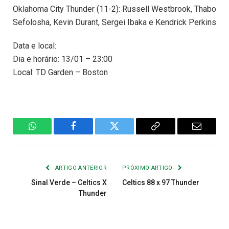
Oklahoma City Thunder (11-2): Russell Westbrook, Thabo
Sefolosha, Kevin Durant, Sergei Ibaka e Kendrick Perkins
Data e local:
Dia e horário: 13/01 – 23:00
Local: TD Garden – Boston
WhatsApp
Facebook
Twitter
Copiar
E-
Link
mail
ARTIGO ANTERIOR
PRÓXIMO ARTIGO
Sinal Verde – Celtics X
Celtics 88 x 97 Thunder
Thunder