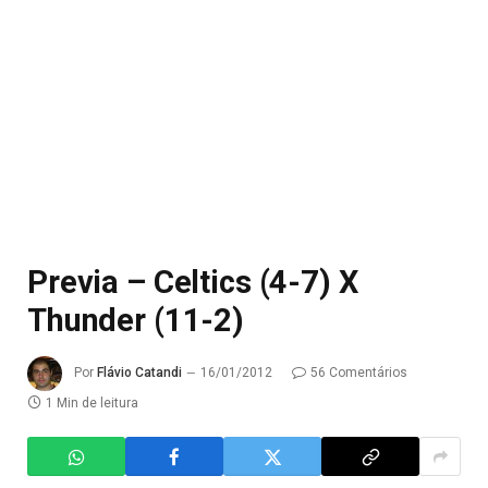
Previa – Celtics (4-7) X
Thunder (11-2)
Por
Flávio Catandi
16/01/2012
56 Comentários
1 Min de leitura