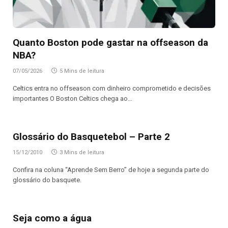
Quanto Boston pode gastar na offseason da
NBA?
07/05/2026
5 Mins de leitura
Celtics entra no offseason com dinheiro comprometido e decisões
importantes O Boston Celtics chega ao…
Glossário do Basquetebol – Parte 2
15/12/2010
3 Mins de leitura
Confira na coluna “Aprende Sem Berro” de hoje a segunda parte do
glossário do basquete.
Seja como a água