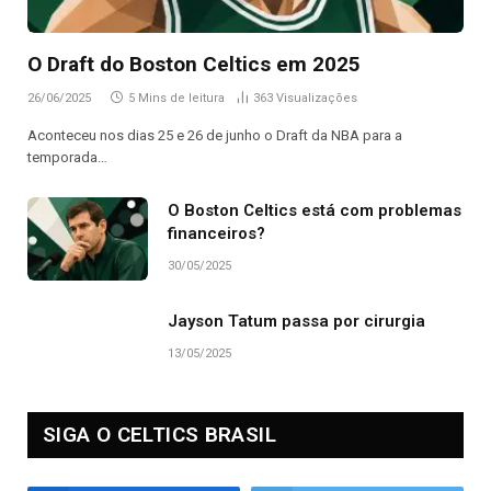
O Draft do Boston Celtics em 2025
26/06/2025
5 Mins de leitura
363
Visualizações
Aconteceu nos dias 25 e 26 de junho o Draft da NBA para a
temporada…
O Boston Celtics está com problemas
financeiros?
30/05/2025
Jayson Tatum passa por cirurgia
13/05/2025
SIGA O CELTICS BRASIL