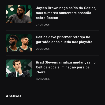
Jaylen Brown nega saída do Celtics,
mas rumores aumentam pressão
sobre Boston
07/05/2026
Celtics deve priorizar reforço no
garrafão após queda nos playoffs
06/05/2026
Brad Stevens sinaliza mudanças no
Celtics após eliminação para os
76ers
06/05/2026
Análises