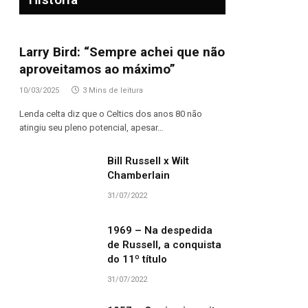
Larry Bird: “Sempre achei que não
aproveitamos ao máximo”
10/03/2025
3 Mins de leitura
Lenda celta diz que o Celtics dos anos 80 não
atingiu seu pleno potencial, apesar…
Bill Russell x Wilt
Chamberlain
31/07/2022
1969 – Na despedida
de Russell, a conquista
do 11º título
31/07/2022