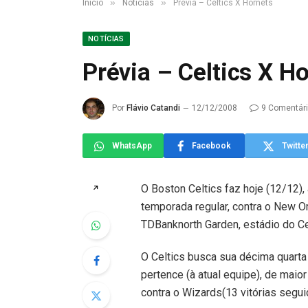
»
»
Início
Notícias
Prévia – Celtics X Hornets
NOTÍCIAS
Prévia – Celtics X H
Por
Flávio Catandi
12/12/2008
9 Comentár
WhatsApp
Facebook
Twitte
O Boston Celtics faz hoje (12/12), 
↗
temporada regular, contra o New Or
TDBanknorth Garden, estádio do Ce
O Celtics busca sua décima quarta v
pertence (à atual equipe), de maio
contra o Wizards(13 vitórias segui