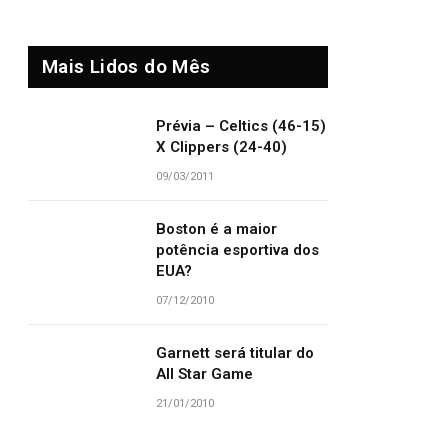
Mais Lidos do Mês
Prévia – Celtics (46-15)
X Clippers (24-40)
09/03/2011
Boston é a maior
potência esportiva dos
EUA?
07/12/2010
Garnett será titular do
All Star Game
21/01/2010