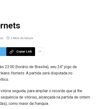
ornets
ios
2 Mins de leitura
r
Copiar Link
às 23:00 (horário de Brasília), seu 24° jogo da
leans Hornets. A partida será disputada no
ltics.
itória seguida, para ampliar o recorde que já lhe
r sequência de vitórias, alcançada na partida de ontem
das), como maior da franquia.