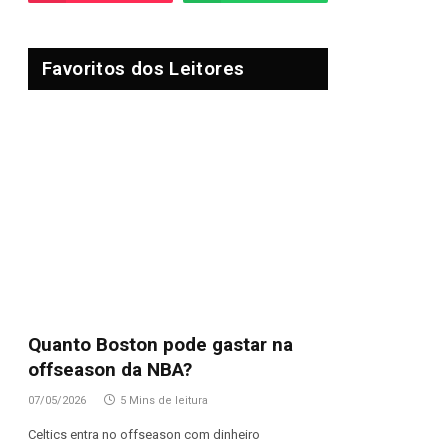
Favoritos dos Leitores
Quanto Boston pode gastar na
offseason da NBA?
07/05/2026
5 Mins de leitura
Celtics entra no offseason com dinheiro