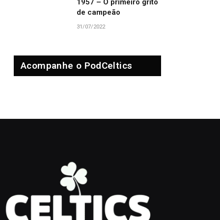
1957 – O primeiro grito
de campeão
31/07/2022
Acompanhe o PodCeltics