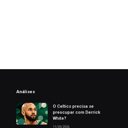
Análises
o
O Celtics precisa se
preocupar com Derrick
White?
11/05/2026