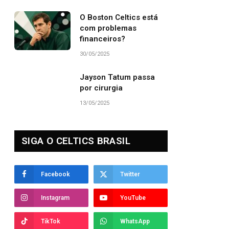
O Boston Celtics está
com problemas
financeiros?
30/05/2025
Jayson Tatum passa
por cirurgia
13/05/2025
SIGA O CELTICS BRASIL
Facebook
Twitter
Instagram
YouTube
TikTok
WhatsApp