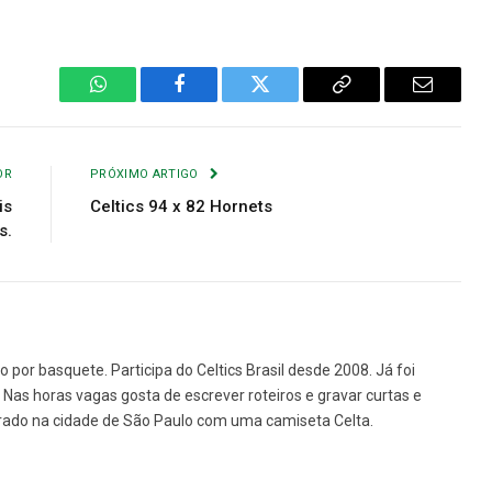
WhatsApp
Facebook
Twitter
Copiar
E-
Link
mail
OR
PRÓXIMO ARTIGO
is
Celtics 94 x 82 Hornets
s.
o por basquete. Participa do Celtics Brasil desde 2008. Já foi
e. Nas horas vagas gosta de escrever roteiros e gravar curtas e
rado na cidade de São Paulo com uma camiseta Celta.