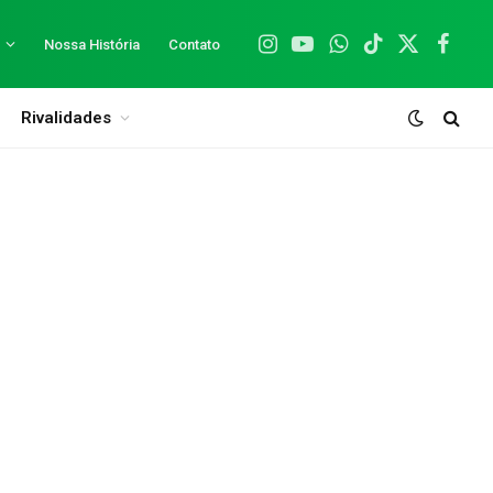
Nossa História
Contato
Instagram
YouTube
WhatsApp
TikTok
X
Facebo
(Twitter)
Rivalidades