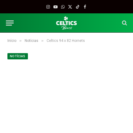
Instagram
YouTube
WhatsApp
X
TikTok
Facebook
(Twitter)
»
»
Início
Notícias
Celtics 94 x 82 Hornets
NOTÍCIAS