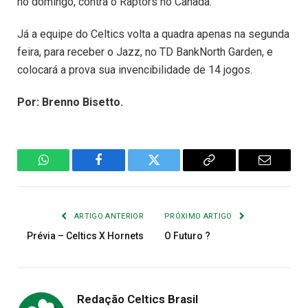
no domingo, contra o Raptors no Canadá.
Já a equipe do Celtics volta a quadra apenas na segunda
feira, para receber o Jazz, no TD BankNorth Garden, e
colocará a prova sua invencibilidade de 14 jogos.
Por: Brenno Bisetto.
WhatsApp
Facebook
Twitter
Copiar
E-
Link
mail
ARTIGO ANTERIOR
PRÓXIMO ARTIGO
Prévia – Celtics X Hornets
O Futuro ?
Redação Celtics Brasil