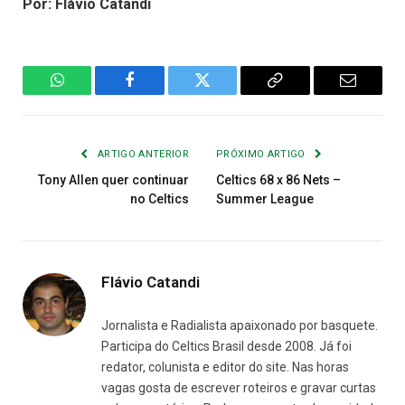
Por: Flávio Catandi
WhatsApp
Facebook
Twitter
Copiar
E-
Link
mail
ARTIGO ANTERIOR
PRÓXIMO ARTIGO
Tony Allen quer continuar
Celtics 68 x 86 Nets –
no Celtics
Summer League
Flávio Catandi
Jornalista e Radialista apaixonado por basquete.
Participa do Celtics Brasil desde 2008. Já foi
redator, colunista e editor do site. Nas horas
vagas gosta de escrever roteiros e gravar curtas