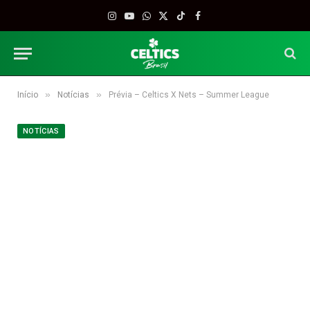
Instagram
YouTube
WhatsApp
X
TikTok
Facebook
(Twitter)
»
»
Início
Notícias
Prévia – Celtics X Nets – Summer League
NOTÍCIAS