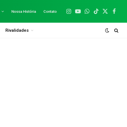
Nossa História
Contato
Instagram
YouTube
WhatsApp
TikTok
X
Facebo
(Twitter)
Rivalidades