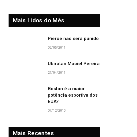
Mais Lidos do Mês
Pierce não será punido
02/05/2011
Ubiratan Maciel Pereira
27/04/2011
Boston é a maior
potência esportiva dos
EUA?
07/12/2010
Mais Recentes