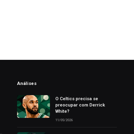
Análises
o
O Celtics precisa se
preocupar com Derrick
White?
11/05/2026