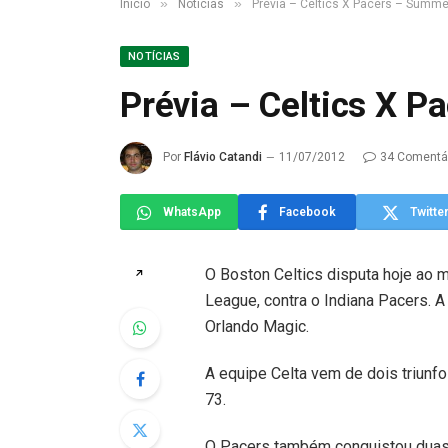
»
»
Início
Notícias
Prévia – Celtics X Pacers – Summ
NOTÍCIAS
Prévia – Celtics X 
Por
Flávio Catandi
11/07/2012
34 Comentá
WhatsApp
Facebook
Twitte
O Boston Celtics disputa hoje ao m
↗
League, contra o Indiana Pacers. A
Orlando Magic.
A equipe Celta vem de dois triunfo
73.
O Pacers também conquistou duas v