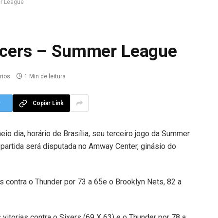
er League
Pacers – Summer League
rios
1 Min de leitura
r
Copiar Link
eio dia, horário de Brasília, seu terceiro jogo da Summer
 partida será disputada no Amway Center, ginásio do
s contra o Thunder por 73 a 65e o Brooklyn Nets, 82 a
itorias contra o Sixers (69 X 63) e o Thunder por 78 a