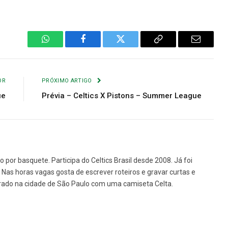
WhatsApp
Facebook
Twitter
Copiar
E-
Link
mail
OR
PRÓXIMO ARTIGO
ue
Prévia – Celtics X Pistons – Summer League
o por basquete. Participa do Celtics Brasil desde 2008. Já foi
e. Nas horas vagas gosta de escrever roteiros e gravar curtas e
rado na cidade de São Paulo com uma camiseta Celta.