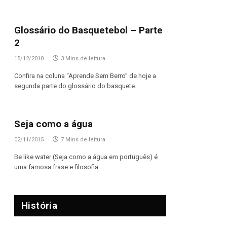
Glossário do Basquetebol – Parte
2
15/12/2010
3 Mins de leitura
Confira na coluna “Aprende Sem Berro” de hoje a
segunda parte do glossário do basquete.
Seja como a água
02/11/2015
7 Mins de leitura
Be like water (Seja como a água em português) é
uma famosa frase e filosofia…
História