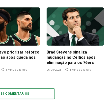
eve priorizar reforço
Brad Stevens sinaliza
fão após queda nos
mudanças no Celtics após
eliminação para os 76ers
4 Mins de leitura
06/05/2026
4 Mins de leitura
 34 COMENTÁRIOS