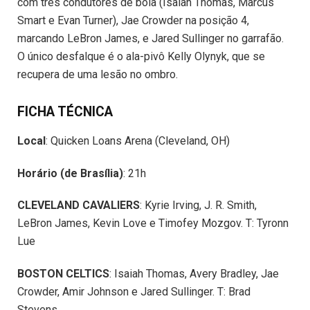
com três condutores de bola (Isaiah Thomas, Marcus
Smart e Evan Turner), Jae Crowder na posição 4,
marcando LeBron James, e Jared Sullinger no garrafão.
O único desfalque é o ala-pivô Kelly Olynyk, que se
recupera de uma lesão no ombro.
FICHA TÉCNICA
Local
: Quicken Loans Arena (Cleveland, OH)
Horário (de Brasília)
: 21h
CLEVELAND CAVALIERS
: Kyrie Irving, J. R. Smith,
LeBron James, Kevin Love e Timofey Mozgov. T: Tyronn
Lue
BOSTON CELTICS
: Isaiah Thomas, Avery Bradley, Jae
Crowder, Amir Johnson e Jared Sullinger. T: Brad
Stevens