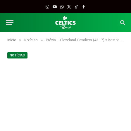
Instagram
YouTube
WhatsApp
X
TikTok
Facebook
(Twitter)
»
»
Início
Notícias
Prévia – Cleveland Cavaliers (43-17) x Boston Celtics (38-25)
NOTÍCIAS