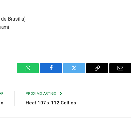
 de Brasília)
Miami
WhatsApp
Facebook
Twitter
Copiar
E-
Link
mail
OR
PRÓXIMO ARTIGO
co
Heat 107 x 112 Celtics