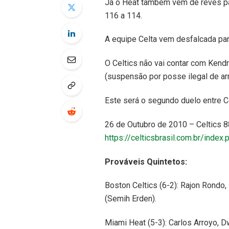
Já o Heat também vem de revés pa
116 a 114.
A equipe Celta vem desfalcada par
O Celtics não vai contar com Kendr
(suspensão por posse ilegal de ar
Este será o segundo duelo entre Ce
26 de Outubro de 2010 – Celtics 8
https://celticsbrasil.com.br/index
Prováveis Quintetos:
Boston Celtics (6-2): Rajon Rondo, 
(Semih Erden).
Miami Heat (5-3): Carlos Arroyo, 