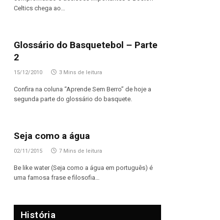
Celtics chega ao…
Glossário do Basquetebol – Parte
2
15/12/2010
3 Mins de leitura
Confira na coluna “Aprende Sem Berro” de hoje a
segunda parte do glossário do basquete.
Seja como a água
02/11/2015
7 Mins de leitura
Be like water (Seja como a água em português) é
uma famosa frase e filosofia…
História