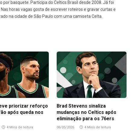
o por basquete. Participa do Celtics Brasil desde 2008. Já foi
e. Nas horas vagas gosta de escrever roteiros e gravar curtas e
rado na cidade de São Paulo com uma camiseta Celta.
eve priorizar reforço
Brad Stevens sinaliza
fão após queda nos
mudanças no Celtics após
eliminação para os 76ers
4 Mins de leitura
06/05/2026
4 Mins de leitura