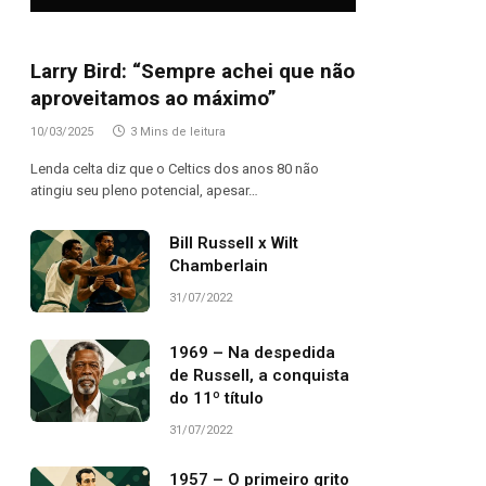
Larry Bird: “Sempre achei que não
aproveitamos ao máximo”
10/03/2025
3 Mins de leitura
Lenda celta diz que o Celtics dos anos 80 não
atingiu seu pleno potencial, apesar…
Bill Russell x Wilt
Chamberlain
31/07/2022
1969 – Na despedida
de Russell, a conquista
do 11º título
31/07/2022
1957 – O primeiro grito