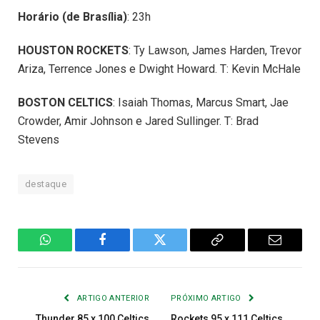
Horário (de Brasília)
: 23h
HOUSTON ROCKETS
: Ty Lawson, James Harden, Trevor
Ariza, Terrence Jones e Dwight Howard. T: Kevin McHale
BOSTON CELTICS
: Isaiah Thomas, Marcus Smart, Jae
Crowder, Amir Johnson e Jared Sullinger. T: Brad
Stevens
destaque
WhatsApp
Facebook
Twitter
Copiar
E-
Link
mail
ARTIGO ANTERIOR
PRÓXIMO ARTIGO
Thunder 85 x 100 Celtics
Rockets 95 x 111 Celtics