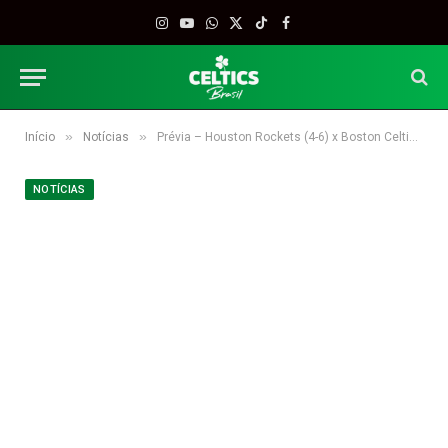
Instagram
YouTube
WhatsApp
X
TikTok
Facebook
(Twitter)
»
»
Início
Notícias
Prévia – Houston Rockets (4-6) x Boston Celtics (5-4)
NOTÍCIAS