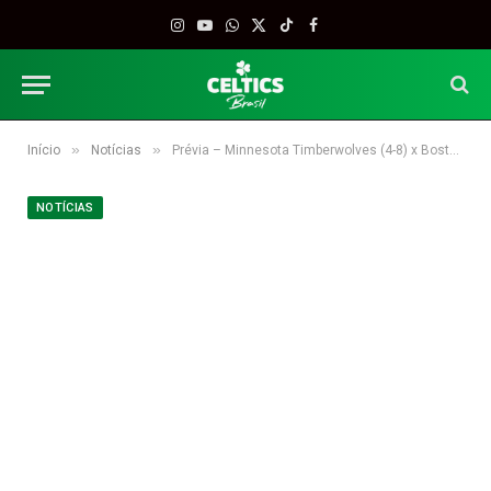
Instagram
YouTube
WhatsApp
X
TikTok
Facebook
(Twitter)
»
»
Início
Notícias
Prévia – Minnesota Timberwolves (4-8) x Boston Celtics (7-6)
NOTÍCIAS