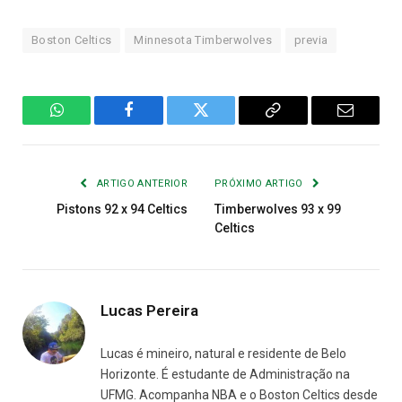
Boston Celtics
Minnesota Timberwolves
previa
WhatsApp
Facebook
Twitter
Copiar
E-
Link
mail
ARTIGO ANTERIOR
PRÓXIMO ARTIGO
Pistons 92 x 94 Celtics
Timberwolves 93 x 99
Celtics
Lucas Pereira
Lucas é mineiro, natural e residente de Belo
Horizonte. É estudante de Administração na
UFMG. Acompanha NBA e o Boston Celtics desde