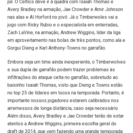
pé. O Celtics deve ir à quadra com Isaiah Thomas e
Avery Bradley na armação, Jae Crowder e Amir Johnson
nas alas e Al Horford no pivô. Já o Timberwoles vai a
jogo com Ricky Rubio e o especialista em enterradas,
Zach LaVine, na armação, Andrew Wiggins, líder da liga
em aproveitamento nas bolas de três pontos, como ala e
Gorgui Dieng e Karl Anthony-Towns no garrafão.
Embora seja um time ainda inexperiente, o Timberwolves
e sua dupla de garrafão podem trazer problemas às
infiltrações do ataque celta no garrafão, sobretudo ao
baixinho Isaiah Thomas, visto que Dieng e Towns estão
no top 25 de líderes em tocos na temporada. Portanto, é
importante nossos jogadores estarem calibrados nos
arremessos de longa distância, caso seja necessário.
Além disso, Avery Bradley e Jae Crowder terão de estar
atentos a Andrew Wiggins, primeira escolha geral do
draft de 2014, que vem fazendo uma grande temporada