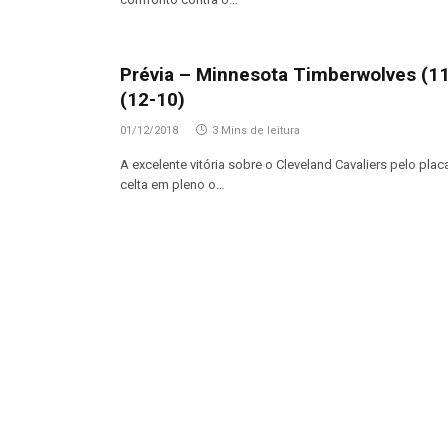
Prévia – Minnesota Timberwolves (11
(12-10)
01/12/2018
3 Mins de leitura
A excelente vitória sobre o Cleveland Cavaliers pelo plac
celta em pleno o…