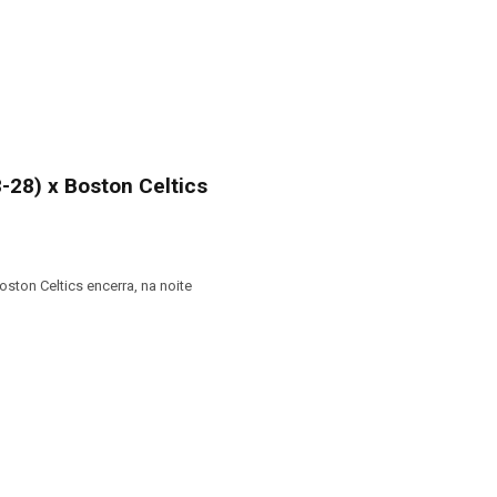
-28) x Boston Celtics
on Celtics encerra, na noite