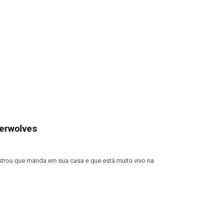
berwolves
strou que manda em sua casa e que está muito vivo na