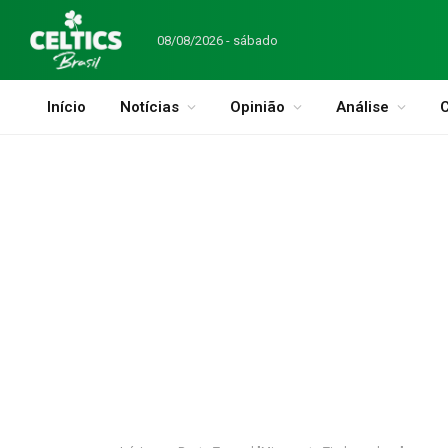
08/08/2026 - sábado
Início
Notícias
Opinião
Análise
C