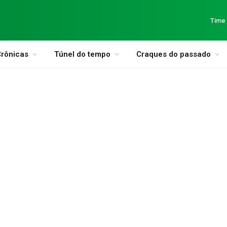
Time
rônicas
Túnel do tempo
Craques do passado