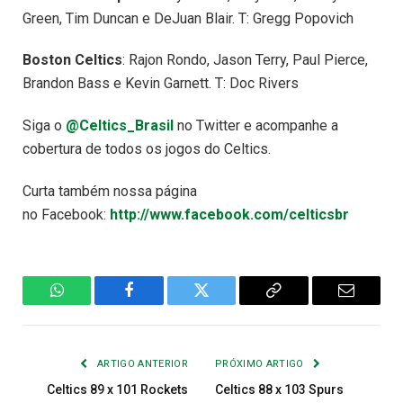
Green, Tim Duncan e DeJuan Blair. T: Gregg Popovich
Boston Celtics
: Rajon Rondo, Jason Terry, Paul Pierce,
Brandon Bass e Kevin Garnett. T: Doc Rivers
Siga o
@Celtics_Brasil
no Twitter e acompanhe a
cobertura de todos os jogos do Celtics.
Curta também nossa página
no Facebook:
http://www.facebook.com/celticsbr
WhatsApp
Facebook
Twitter
Copiar
E-
Link
mail
ARTIGO ANTERIOR
PRÓXIMO ARTIGO
Celtics 89 x 101 Rockets
Celtics 88 x 103 Spurs