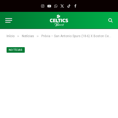
Instagram
YouTube
WhatsApp
X
TikTok
Facebook
(Twitter)
»
»
Início
Notícias
Prévia – San Antonio Spurs (18-6) X Boston Celtics (12-10)
NOTÍCIAS