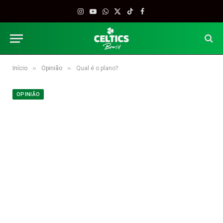
Instagram
YouTube
WhatsApp
X
TikTok
Facebook
(Twitter)
»
»
Início
Opinião
Qual é o plano?
OPINIÃO