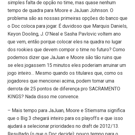
simples falta de opção no time, mas quase nenhum
tempo de quadra para Moore e JaJuan Johnson. O
problema são as nossas primeiras opções do banco que
o Doc coloca para jogar. É duvidoso que Marquis Daniels,
Keyon Dooling, J. O’Neal e Sasha Pavlovic voltem ano
que vem, então porque colocar eles na quadra no lugar
dos rookies que devem compor o time no futuro? Como
podemos dizer que JaJuan e Moore são tão ruins que
se eles jogassem 15 minutos eles poderiam arruinar um
jogo inteiro… Mesmo quando os titulares que, como os
jogadores que mencionei acima, podem tomar uma
derrota de 25 pontos de diferença pro SACRAMENTO
KINGS? Nada disso me convence.
– Mais tempo para JaJuan, Moore e Stiemsma significa
que o Big 3 chegará inteiro para os playoffs e que isso
ajudará a selecionar prioridades no draft de 2012/13.
Resultado (o que o Doc decide): pouco tempo para o