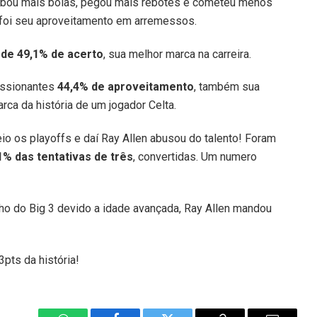
oubou mais bolas, pegou mais rebotes e cometeu menos
foi seu aproveitamento em arremessos.
 de 49,1% de acerto
, sua melhor marca na carreira.
essionantes
44,4% de aproveitamento
, também sua
ca da história de um jogador Celta.
eio os playoffs e daí Ray Allen abusou do talento! Foram
1% das tentativas de três
, convertidas. Um numero
 do Big 3 devido a idade avançada, Ray Allen mandou
pts da história!