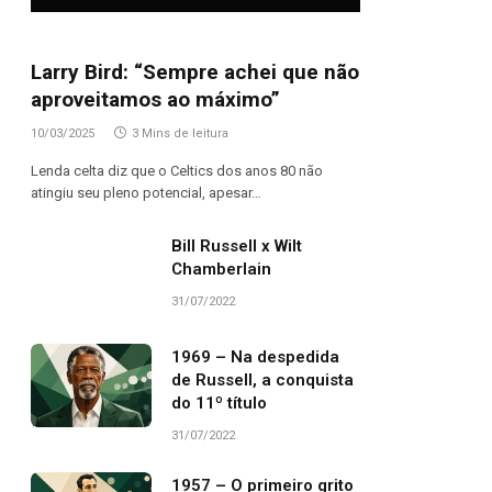
Larry Bird: “Sempre achei que não
aproveitamos ao máximo”
10/03/2025
3 Mins de leitura
Lenda celta diz que o Celtics dos anos 80 não
atingiu seu pleno potencial, apesar…
Bill Russell x Wilt
Chamberlain
31/07/2022
1969 – Na despedida
de Russell, a conquista
do 11º título
31/07/2022
1957 – O primeiro grito