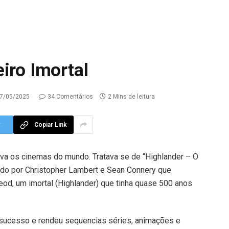
iro Imortal
7/05/2025
34 Comentários
2 Mins de leitura
r
Copiar Link
va os cinemas do mundo.
Tratava se de “Highlander – O
lado por Christopher Lambert e Sean Connery que
eod, um imortal (Highlander) que tinha quase 500 anos
 sucesso e rendeu sequencias séries, animações e