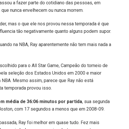
passou a fazer parte do cotidiano das pessoas, em
m que nunca envelhecem ou nunca morrem.
nder, mas o que ele nos provou nessa temporada é que
influencia tão negativamente quanto alguns podem supor.
tuando na NBA, Ray aparentemente não tem mais nada a
colhido para o All Star Game, Campeão do torneio de
pela seleção dos Estados Unidos em 2000 e maior
da NBA. Mesmo assim, parece que Ray não está
sta temporada provou isso.
m média de 36:06 minutos por partida
, sua segunda
Boston, com 17 segundos a menos que em 2008-09.
assada, Ray foi melhor em quase tudo. Fez mais