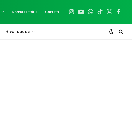
Nossa História
Contato
Instagram
YouTube
WhatsApp
TikTok
X
Facebo
(Twitter)
Rivalidades