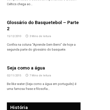
Celtics chega ao…
Glossário do Basquetebol – Parte
2
15/12/2010
3 Mins de leitura
Confira na coluna “Aprende Sem Berro” de hoje a
segunda parte do glossário do basquete.
Seja como a água
02/11/2015
7 Mins de leitura
Be like water (Seja como a água em português) é
uma famosa frase e filosofia…
História