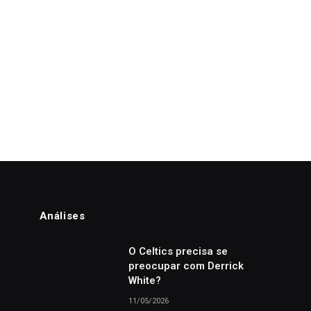
Análises
o
O Celtics precisa se
preocupar com Derrick
White?
11/05/2026