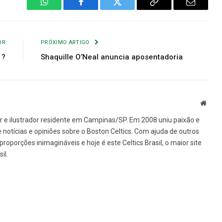
WhatsApp
Facebook
Twitter
Copiar
E-
Link
mail
OR
PRÓXIMO ARTIGO
 ?
Shaquille O’Neal anuncia aposentadoria
Site
ner e ilustrador residente em Campinas/SP. Em 2008 uniu paixão e
 notícias e opiniões sobre o Boston Celtics. Com ajuda de outros
oporções inimagináveis e hoje é este Celtics Brasil, o maior site
il.