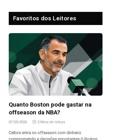
Favoritos dos Leitores
Quanto Boston pode gastar na
offseason da NBA?
07/05/2026
5 Mins de leitura
Celtics entra no offseason com dinheiro
comprometido e decisões importantes O Boston