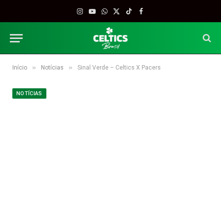
Instagram
YouTube
WhatsApp
X
TikTok
Facebook
(Twitter)
»
»
Início
Notícias
Sinal Verde – Celtics X Pacers
NOTÍCIAS