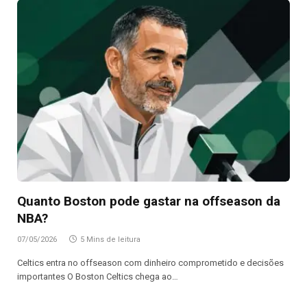
Quanto Boston pode gastar na offseason da
NBA?
07/05/2026
5 Mins de leitura
Celtics entra no offseason com dinheiro comprometido e decisões
importantes O Boston Celtics chega ao…