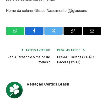
Nome da coluna: Glauco Nascimento (@glaucons
WhatsApp
Facebook
Twitter
Copiar
E-
Link
mail
ARTIGO ANTERIOR
PRÓXIMO ARTIGO
Red Auerbach é o maior de
Prévia – Celtics (21-4) X
todos?
Pacers (12-13)
Redação Celtics Brasil