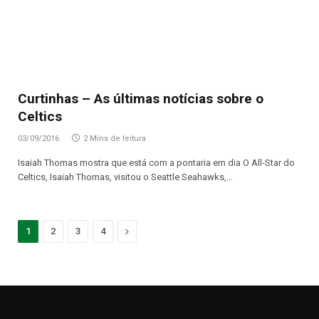
Curtinhas – As últimas notícias sobre o
Celtics
03/09/2016
2 Mins de leitura
Isaiah Thomas mostra que está com a pontaria em dia O All-Star do
Celtics, Isaiah Thomas, visitou o Seattle Seahawks,…
Proximo
1
2
3
4