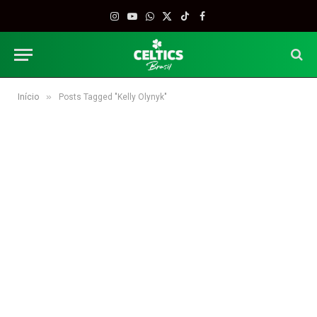
Instagram
YouTube
WhatsApp
X
TikTok
Facebook
(Twitter)
»
Início
Posts Tagged "Kelly Olynyk"