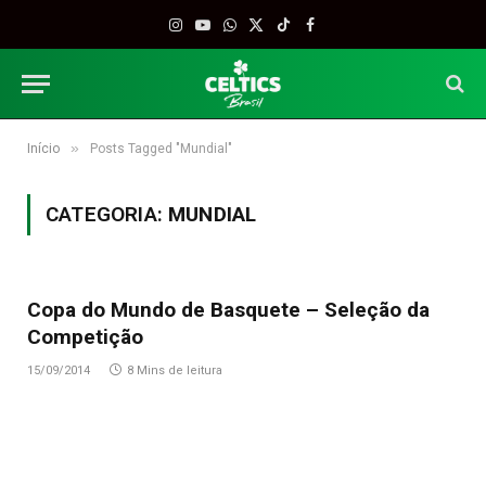
Instagram
YouTube
WhatsApp
X
TikTok
Facebook
(Twitter)
»
Início
Posts Tagged "Mundial"
CATEGORIA:
MUNDIAL
Copa do Mundo de Basquete – Seleção da
Competição
15/09/2014
8 Mins de leitura