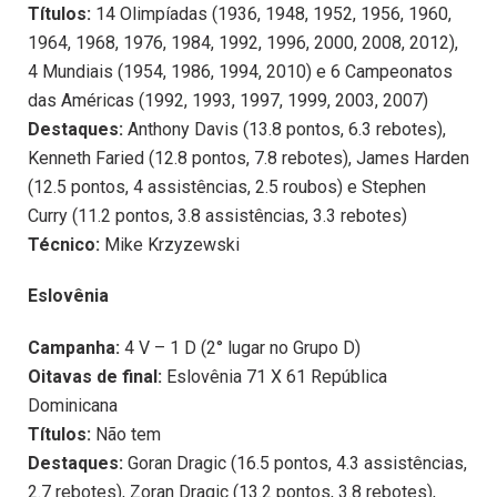
Títulos:
14 Olimpíadas (1936, 1948, 1952, 1956, 1960,
1964, 1968, 1976, 1984, 1992, 1996, 2000, 2008, 2012),
4 Mundiais (1954, 1986, 1994, 2010) e 6 Campeonatos
das Américas (1992, 1993, 1997, 1999, 2003, 2007)
Destaques:
Anthony Davis (13.8 pontos, 6.3 rebotes),
Kenneth Faried (12.8 pontos, 7.8 rebotes), James Harden
(12.5 pontos, 4 assistências, 2.5 roubos) e Stephen
Curry (11.2 pontos, 3.8 assistências, 3.3 rebotes)
Técnico:
Mike Krzyzewski
Eslovênia
Campanha:
4 V – 1 D (2° lugar no Grupo D)
Oitavas de final:
Eslovênia 71 X 61 República
Dominicana
Títulos:
Não tem
Destaques:
Goran Dragic (16.5 pontos, 4.3 assistências,
2.7 rebotes), Zoran Dragic (13.2 pontos, 3.8 rebotes),