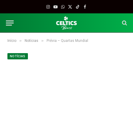
Instagram
YouTube
WhatsApp
X
TikTok
Facebook
(Twitter)
»
»
Início
Notícias
Prévia – Quartas Mundial
NOTÍCIAS