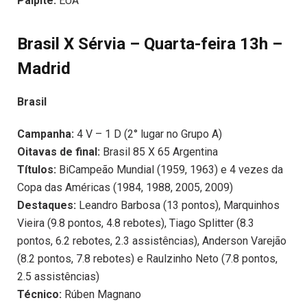
Palpite:
EUA
Brasil X Sérvia – Quarta-feira 13h –
Madrid
Brasil
Campanha:
4 V – 1 D (2° lugar no Grupo A)
Oitavas de final:
Brasil 85 X 65 Argentina
Títulos:
BiCampeão Mundial (1959, 1963) e 4 vezes da
Copa das Américas (1984, 1988, 2005, 2009)
Destaques:
Leandro Barbosa (13 pontos), Marquinhos
Vieira (9.8 pontos, 4.8 rebotes), Tiago Splitter (8.3
pontos, 6.2 rebotes, 2.3 assistências), Anderson Varejão
(8.2 pontos, 7.8 rebotes) e Raulzinho Neto (7.8 pontos,
2.5 assistências)
Técnico:
Rúben Magnano