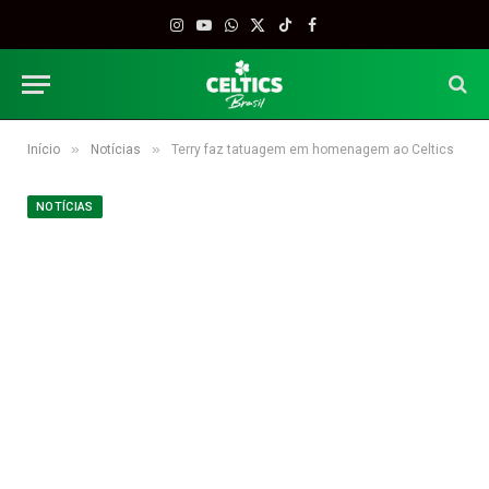
Instagram
YouTube
WhatsApp
X
TikTok
Facebook
(Twitter)
»
»
Início
Notícias
Terry faz tatuagem em homenagem ao Celtics
NOTÍCIAS