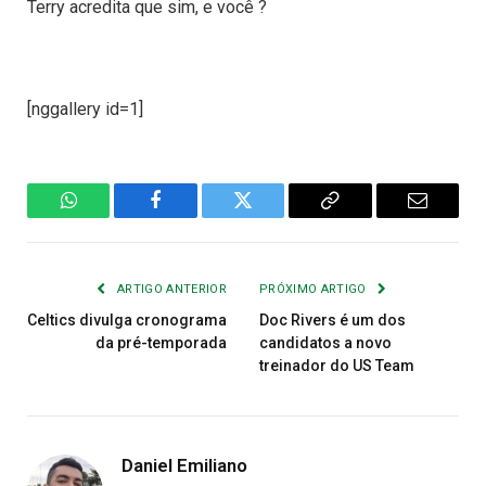
Terry acredita que sim, e você ?
[nggallery id=1]
WhatsApp
Facebook
Twitter
Copiar
E-
Link
mail
ARTIGO ANTERIOR
PRÓXIMO ARTIGO
Celtics divulga cronograma
Doc Rivers é um dos
da pré-temporada
candidatos a novo
treinador do US Team
Daniel Emiliano