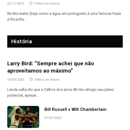
02/11/2015
7 Mins de leitura
Be like water (Seja como a água em português) é uma famosa frase
e filosofia…
História
Larry Bird: “Sempre achei que não
aproveitamos ao máximo”
10/03/2025
3 Mins de leitura
Lenda celta diz que o Celtics dos anos 80 não atingiu seu pleno
potencial, apesar…
Bill Russell x Wilt Chamberlain
31/07/2022